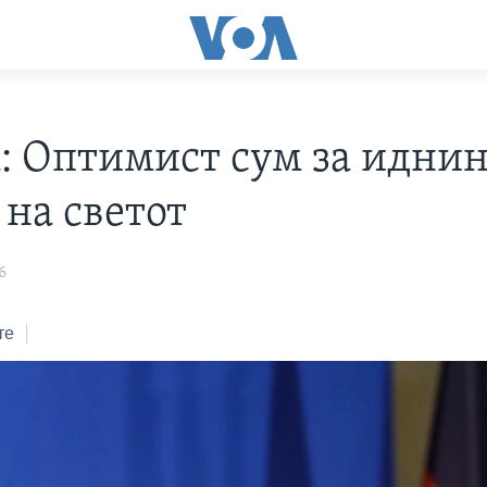
: Оптимист сум за иднин
 на светот
6
те