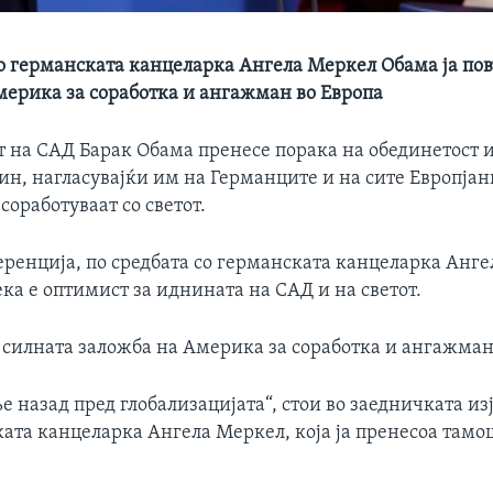
со германската канцеларка Ангела Меркел Обама ја по
мерика за соработка и ангажман во Европа
т на САД Барак Обама пренесе порака на обединетост и
ин, нагласувајќи им на Германците и на сите Европјан
соработуваат со светот.
еренција, по средбата со германската канцеларка Анге
ка е оптимист за иднината на САД и на светот.
и силната заложба на Америка за соработка и ангажман
 назад пред глобализацијата“, стои во заедничката из
ката канцеларка Ангела Меркел, која ја пренесоа там