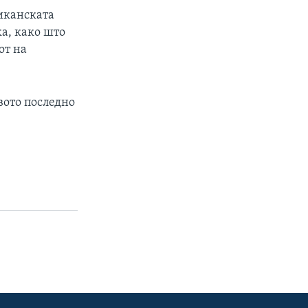
риканската
ка, како што
от на
вото последно