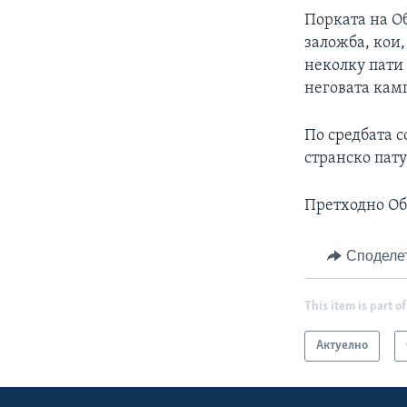
Порката на Об
заложба, кои,
неколку пати
неговата кам
По средбата с
странско пату
Претходно Оба
Споделе
This item is part of
Актуелно