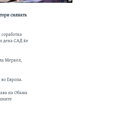
втори силната
 соработка
и дека САД ќе
ла Меркел,
 во Европа.
јава на Обама
ошните