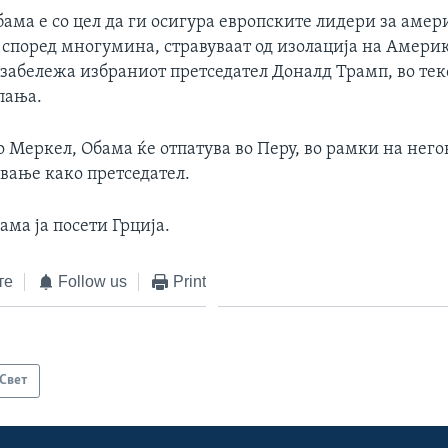
ама е со цел да ги осигура европските лидери за аме
 според многумина, стравуваат од изолација на Амери
 забележа избраниот претседател Доналд Трамп, во тек
пања.
о Меркел, Обама ќе отпатува во Перу, во рамки на него
вање како претседател.
ма ја посети Грција.
те
Follow us
Print
Свет