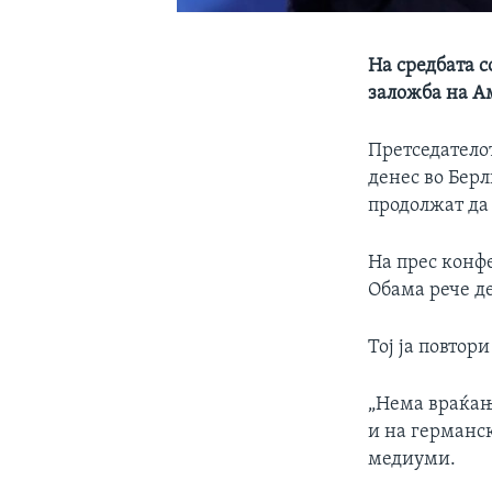
На средбата 
заложба на А
Претседатело
денес во Берл
продолжат да 
На прес конф
Обама рече де
Тој ја повтор
„Нема враќање
и на германс
медиуми.