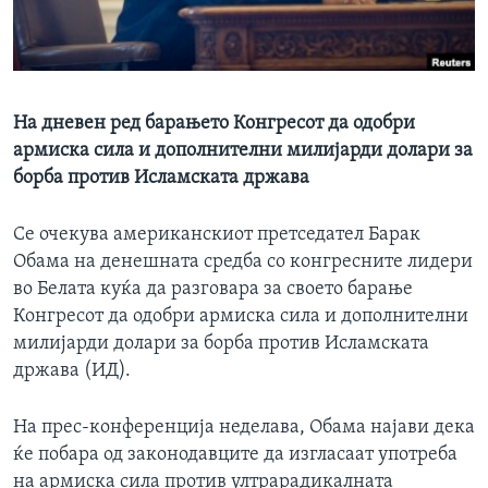
ИНТЕРВЈУА
Јазици
На дневен ред барањето Конгресот да одобри
армиска сила и дополнителни милијарди долари за
борба против Исламската држава
Се очекува американскиот претседател Барак
Обама на денешната средба со конгресните лидери
во Белата куќа да разговара за своето барање
Конгресот да одобри армиска сила и дополнителни
милијарди долари за борба против Исламската
држава (ИД).
На прес-конференција неделава, Обама најави дека
ќе побара од законодавците да изгласаат употреба
на армиска сила против ултрарадикалната