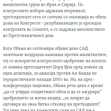
милитантна група во Ирак и Сирија. По
конгресните избори одржани вторникот,
претседателот сега се соочува со опозиција во обата
дома на Конгресот - републиканците ја презедоа
контролата во Сенатот, а го задржаа мнозинството
во Претставничкиот дом.
Кога Обама во септември објави дека САД
започнале воздушна кампања против милитантите,
тој го искористи конгресното одобрение на коешто
се повика претседателот Џорџ Буш пред повеќе од
една деценија, за одмазда против Ал-Каида по
терористичките напади 2001-ва. Но, на прес-
конференција неделава, Обама рече дека е време
„да се утврди соодветниот обем и да се ажурира“
одобрението за воена акција, „за попрво да
одговара на оваа битка отколку на претходните“.
Тој рече дека на армиските сили на САД им е