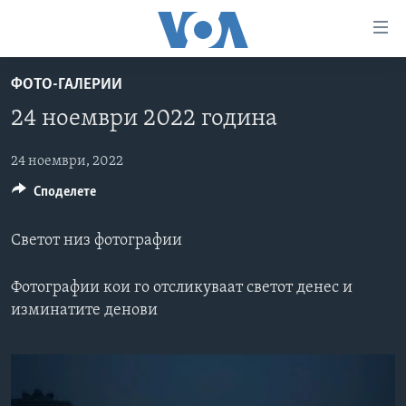
Линкови
за
пристапност
ФОТО-ГАЛЕРИИ
ДОМА
Премини
24 ноември 2022 година
на
РУБРИКИ
главната
ФОТОГАЛЕРИИ
24 ноември, 2022
САД
содржина
Споделете
Премини
ДОКУМЕНТАРЦИ
МАКЕДОНИЈА
до
АРХИВИРАНА ПРОГРАМА
СВЕТ
страната
Светот низ фотографии
ЗА НАС
за
ЕКОНОМИЈА
NEWSFLASH - АРХИВА
навигација
Фотографии кои го отсликуваат светот денес и
ПОЛИТИКА
ВЕСТИ ОД САД ВО МИНУТА - АРХИВА
Пребарувај
Learning English
изминатите денови
ЗДРАВЈЕ
ИЗБОРИ ВО САД 2020 - АРХИВА
НАКУСО...
НАУКА
УМЕТНОСТ И ЗАБАВА