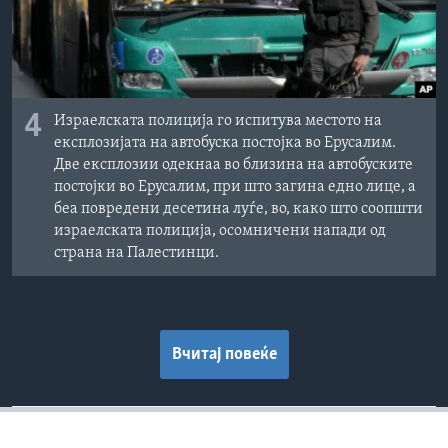
4
Израелската полиција го испитува местото на
експлозијата на автобуска постојка во Ерусалим.
Две експлозии одекнаа во близина на автобуските
постојки во Ерусалим, при што загина едно лице, а
беа повредени десетина луѓе, во, како што соопшти
израелската полиција, осомничени напади од
страна на Палестинци.
Вчитај повеќе