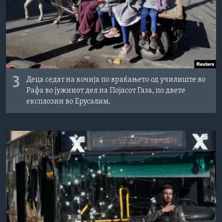
3
Деца седат на кочија по враќањето од училиште во
Рафа во јужниот дел на Појасот Газа, по двете
експлозии во Ерусалим.