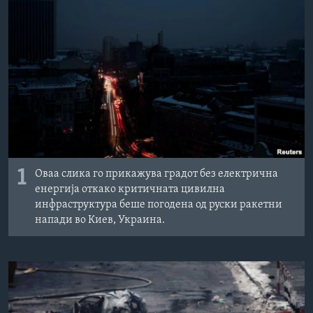
ИНТЕРВЈУА
Јазици
1
Оваа слика го прикажува градот без електрична
енергија откако критичната цивилна
инфраструктура беше погодена од руски ракетни
напади во Киев, Украина.