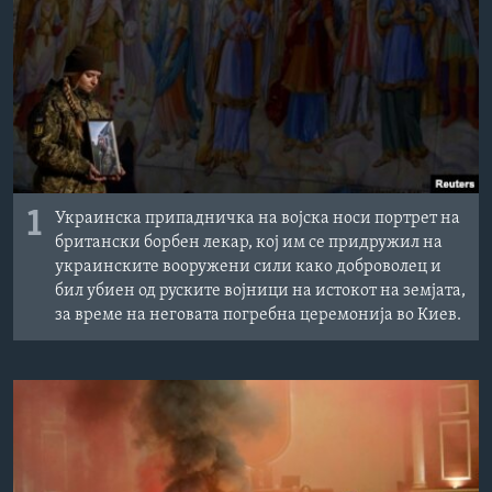
ИНТЕРВЈУА
Јазици
1
Украинска припадничка на војска носи портрет на
британски борбен лекар, кој им се придружил на
украинските вооружени сили како доброволец и
бил убиен од руските војници на истокот на земјата,
за време на неговата погребна церемонија во Киев.