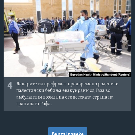
4
Лекарите ги префрлаат предвремено родените
палестински бебиња евакуирани од Газа во
амбулантни возила на египетската страна на
границата Рафа.
Вчитај повеќе