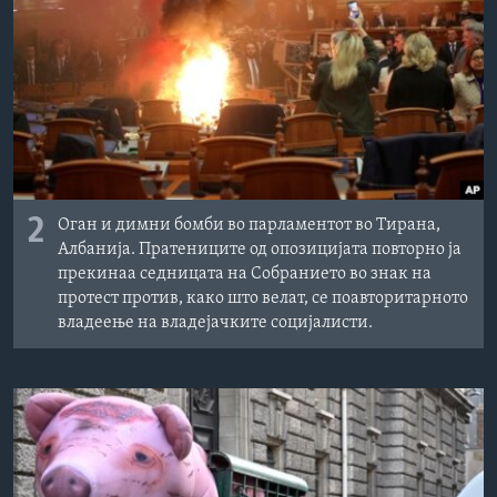
2
Оган и димни бомби во парламентот во Тирана,
Албанија. Пратениците од опозицијата повторно ја
прекинаа седницата на Собранието во знак на
протест против, како што велат, се поавторитарното
владеење на владејачките социјалисти.