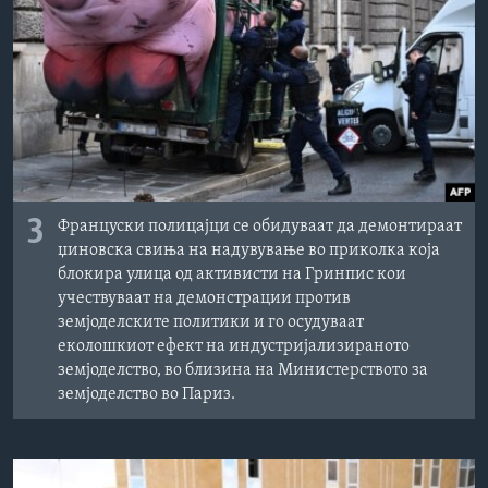
3
Француски полицајци се обидуваат да демонтираат
џиновска свиња на надувување во приколка која
блокира улица од активисти на Гринпис кои
учествуваат на демонстрации против
земјоделските политики и го осудуваат
еколошкиот ефект на индустријализираното
земјоделство, во близина на Министерството за
земјоделство во Париз.