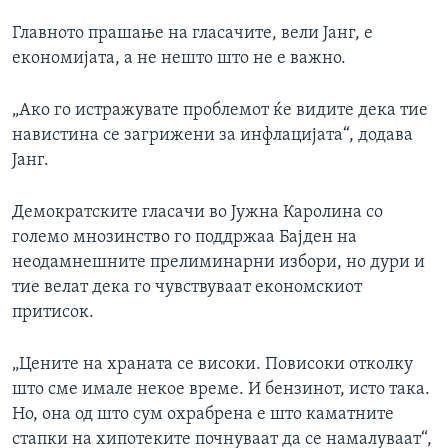
Главното прашање на гласачите, вели Јанг, е
економијата, а не нешто што не е важно.
„Ако го истражувате проблемот ќе видите дека тие
навистина се загрижени за инфлацијата“, додава
Јанг.
Демократските гласачи во Јужна Каролина со
големо мнозинство го поддржаа Бајден на
неодамнешните прелиминарни избори, но дури и
тие велат дека го чувствуваат економскиот
притисок.
„Цените на храната се високи. Повисоки отколку
што сме имале некое време. И бензинот, исто така.
Но, она од што сум охрабрена е што каматните
стапки на хипотеките почнуваат да се намалуваат“,