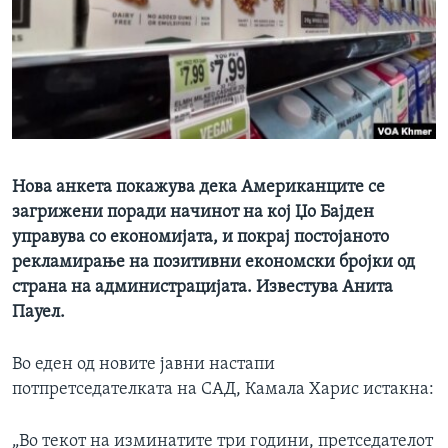
ИНТЕРВЈУА
Јазици
Нова анкета покажува дека Американците се
загрижени поради начинот на кој Џо Бајден
управува со економијата, и покрај постојаното
рекламирање на позитивни економски бројки од
страна на администрацијата. Известува Анита
Пауел.
Во еден од новите јавни настапи
потпретседателката на САД, Камала Харис истакна:
„Во текот на изминатите три години, претседателот