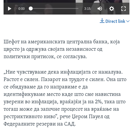
0:00
3:15
Direct link
Шефот на американската централна банка, која
цврсто ја одржува својата независност од
политички притисок, се согласува.
„Ние чувствуваме дека инфлацијата се намалува.
Растот е силен. Пазарот на трудот е силен. Она што
се обидуваме да го направиме е да
идентификуваме место каде што сме навистина
уверени во инфлација, враќајќи ја на 2%, така што
тогаш може да започне процесот на враќање на
рестриктивното ниво“, рече Џером Пауел од
Федералните резерви на САД.