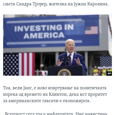
смета Сандра Троуер, жителка на Јужна Каролина.
Тоа, вели Јанг, е ново извртување на политичката
изрека од времето на Клинтон, дека ист проритет
за американските гласачи е економијата.
„Всушност сега тоа е инфлацијата. Ние навистина