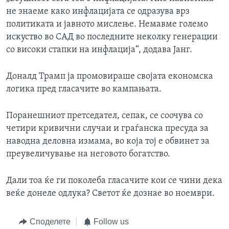
не знаеме како инфлацијата се одразува врз
политиката и јавното мислење. Немавме големо
искуство во САД во последните неколку генерации
со високи стапки на инфлација“, додава Јанг.
Доналд Трамп ја промовираше својата економска
логика пред гласачите во кампањата.
Поранешниот претседател, сепак, се соочува со
четири кривични случаи и граѓанска пресуда за
наводна деловна измама, во која тој е обвинет за
преувеличување на неговото богатство.
Дали тоа ќе ги поколеба гласачите кои се чини дека
веќе донеле одлука? Светот ќе дознае во ноември.
Споделете
Follow us