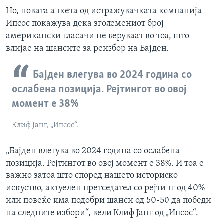
Но, новата анкета од истражувачката компанија
Ипсос покажува дека зголемениот број
американски гласачи не веруваат во тоа, што
влијае на шансите за реизбор на Бајден.
Бајден влегува во 2024 година со
ослабена позиција. Рејтингот во овој
момент е 38%
Клиф Јанг, „Ипсос“.
„Бајден влегува во 2024 година со ослабена
позиција. Рејтингот во овој момент е 38%. И тоа е
важно затоа што според нашето историско
искуство, актуелен претседател со рејтинг од 40%
или повеќе има подобри шанси од 50-50 да победи
на следните избори“, вели Клиф Јанг од „Ипсос“.