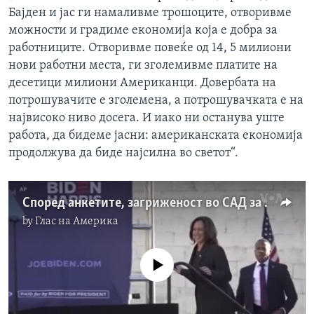
Бајден и јас ги намаливме трошоците, отворивме
можности и градиме економија која е добра за
работниците. Отворивме повеќе од 14, 5 милиони
нови работни места, ги зголемивме платите на
десетици милиони Американци. Довербата на
потрошувачите е зголемена, а потрошувачката е на
највисоко ниво досега. И иако ни останува уште
работа, да бидеме јасни: американската економија
продолжува да биде најсилна во светот“.
Според анкетите, загриженост во САД за домашната економија
by
Глас на Америка
No media source currently available