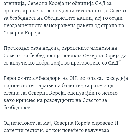
агенција, Северна Кореја ги обвинија САД за
оркестрирање на овонеделниот состанок во Советот
за безбедност на Обединетите нации, кој го осуди
неодамнешното лансирањена ракета од страна на
Северна Кореја.
Претходно оваа недела, европските членови на
Советот за безбедност ја повикаа Северна Кореја да
се вклучи „со добра волја во преговорите со САД“.
Европските амбасадори на ОН, исто така, го осудија
најновото тестирање на балистичка ракета од
страна на Северна Кореја, оценувајќи го истото
како кршење на резолуциите на Советот за
безбедност.
Од почетокот на мај, Северна Кореја спроведе 11
ракетни тестови, од кои повеќето вклучуваа