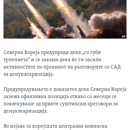
ИНТЕРВЈУА
Јазици
Северна Кореја предупреди дека „го губи
трпението“ и се закани дека ќе ги засили
активностите по прекинот на разговорите со САД
за денуклеаризација.
Предупредувањето е показател дека Северна Кореја
зазема офанзивна позиција откако со месеци се
повлекуваше од првите суштински преговори за
денуклеаризација.
Во изјава за корејската централна новинска