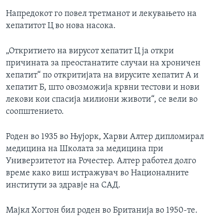
Напредокот го повел третманот и лекувањето на
хепатитот Ц во нова насока.
„Откритието на вирусот хепатит Ц ја откри
причината за преостанатите случаи на хроничен
хепатит“ по откритијата на вирусите хепатит А и
хепатит Б, што овозможија крвни тестови и нови
лекови кои спасија милиони животи“, се вели во
соопштението.
Роден во 1935 во Њујорк, Харви Алтер дипломирал
медицина на Школата за медицина при
Универзитетот на Рочестер. Алтер работел долго
време како виш истражувач во Националните
институти за здравје на САД.
Мајкл Хогтон бил роден во Британија во 1950-те.