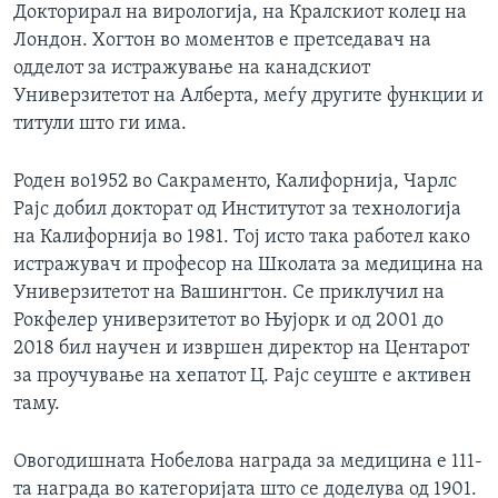
Докторирал на вирологија, на Кралскиот колеџ на
Лондон. Хогтон во моментов е претседавач на
одделот за истражување на канадскиот
Универзитетот на Алберта, меѓу другите функции и
титули што ги има.
Роден во1952 во Сакраменто, Калифорнија, Чарлс
Рајс добил докторат од Институтот за технологија
на Калифорнија во 1981. Тој исто така работел како
истражувач и професор на Школата за медицина на
Универзитетот на Вашингтон. Се приклучил на
Рокфелер универзитетот во Њујорк и од 2001 до
2018 бил научен и извршен директор на Центарот
за проучување на хепатот Ц. Рајс сеуште е активен
таму.
Овогодишната Нобелова награда за медицина е 111-
та награда во категоријата што се доделува од 1901.