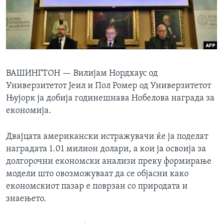
ИНТЕРВЈУА
Јазици
ВАШИНГТОН —
Вилијам Нордхаус од
Универзитетот Јеил и Пол Ромер од Универзитетот
Њујорк ја добија годинешнава Нобелова награда за
економија.
Двајцата американски истражувачи ќе ја поделат
наградата 1.01 милион долари, а кои ја освоија за
долгорочни економски анализи преку формирање
модели што овозможуваат да се објасни како
економскиот пазар е поврзан со природата и
знаењето.