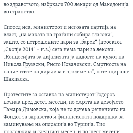
во здравството, избркале 700 лекари од Македонија
во странство.
Според неа, министерот и неговата партија на
власт, „на маката на граѓани собира гласови“,
зашто, со потрошените пари за „барок“ (проектот
„Скопје 2014“ – н.з.) сега нема пари за лекови.
„Концесијата за дијализата ја дадовте на кумот на
Никола Груевски, Ристо Новачевски. Смртноста на
пациентите на дијализа е зголемена“, потенцираше
Шахпаска.
Протестите за оставка на министерот Тодоров
почнаа пред десет месеци, по смртта на девојчето
Тамара Димовска, која не го дочека решението на
Фондот за здравство и финансиската поддршка за
заминување на операција во Турција. Тие
продолжија и следниот месец, и по шест месеци,