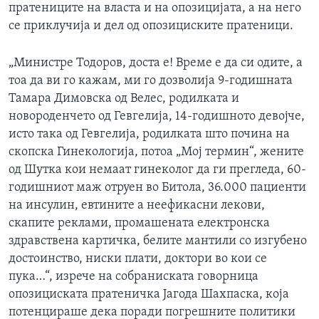
пратениците на власта и на опозицијата, а на него
се приклучија и дел од опозициските пратеници.
„Министре Тодоров, доста е! Време е да си одите, а
тоа да ви го кажам, ми го дозволија 9-годишната
Тамара Димовска од Велес, родилката и
новороденчето од Гевгелија, 14-годишното девојче,
исто така од Гевгелија, родилката што почина на
скопска Гинекологија, потоа „Мој термин“, жените
од Шутка кои немаат гинеколог да ги прегледа, 60-
годишниот маж отруен во Битола, 36.000 пациенти
на инсулин, евтините а неефикасни лекови,
скапите реклами, промашената електронска
здравствена картичка, белите мантили со изгубено
достоинство, ниски плати, доктори во кои се
пука…“, изрече на собраниската говорница
опозициската пратеничка Јагода Шахпаска, која
потенцираше дека поради погрешните политики