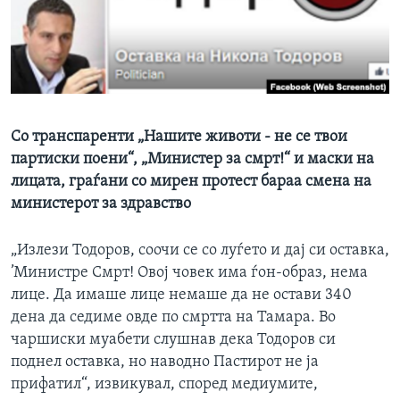
ИНТЕРВЈУА
Јазици
Со транспаренти „Нашите животи - не се твои
партиски поени“, „Министер за смрт!“ и маски на
лицата, граѓани со мирен протест бараа смена на
министерот за здравство
„Излези Тодоров, соочи се со луѓето и дај си оставка,
’Министре Смрт! Овој човек има ѓон-образ, нема
лице. Да имаше лице немаше да не остави 340
дена да седиме овде по смртта на Тамара. Во
чаршиски муабети слушнав дека Тодоров си
поднел оставка, но наводно Пастирот не ја
прифатил“, извикувал, според медиумите,