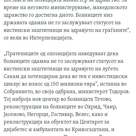
поставен на позицијата министер за здравство. За
време на неговото министерување, македонското
здравство го достигна дното. Болниците низ
државата одамна не го заслужуваат статусот на
вистински заштитници на здравјето на граѓаните“,
се вели во Интерпелацијата.
„Пратениците од опозицијата наведуваат дека
болниците одамна не го заслужуваат статусот на
вистински заштитници на здравјето на луѓето.
Сакам да потенцирам дека во тек е инвестициски
циклус во износ од 150 милиони евра“, истакна во
Собранието, во своја одбрана, министерот Тодоров.
Тој наброја нов центар во болницата Тетово,
реконструкции на болниците во Охрид, Чаир,
Јасеново, Негорци, Гостивар, Велес, како и
реконструкција на објектот на Центарот за
дијабетес и амбулантата во Кривогаштани, и