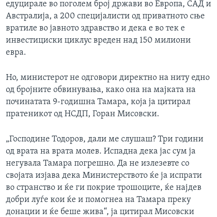
едуцирале во поголем број држави во Европа, САД и
Австралија, а 200 специјалисти од приватното сње
вратиле во јавното здравство и дека е во тек е
инвестициски циклус вреден над 150 милиони
евра.
Но, министерот не одговори директно на ниту едно
од бројните обвинувања, како она на мајката на
починатата 9-годишна Тамара, која ја цитирал
пратеникот од НСДП, Горан Мисовски.
„Господине Тодоров, дали ме слушаш? Три години
од врата на врата молев. Испадна дека јас сум ја
негувала Тамара погрешно. Да не излезевте со
својата изјава дека Министерството ќе ја испрати
во странство и ќе ги покрие трошоците, ќе најдев
добри луѓе кои ќе и помогнеа на Тамара преку
донации и ќе беше жива“, ја цитирал Мисовски