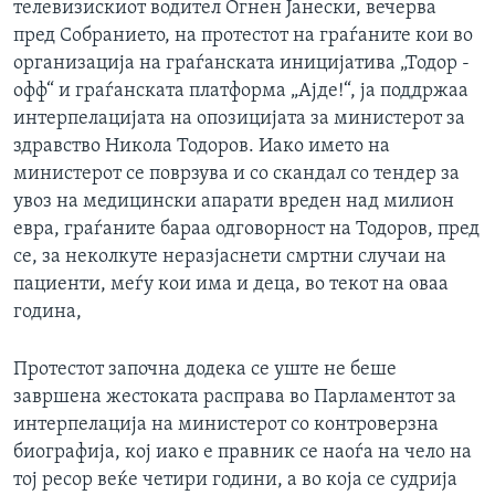
телевизискиот водител Огнен Јанески, вечерва
пред Собранието, на протестот на граѓаните кои во
организација на граѓанската иницијатива „Тодор -
офф“ и граѓанската платформа „Ајде!“, ја поддржаа
интерпелацијата на опозицијата за министерот за
здравство Никола Тодоров. Иако името на
министерот се поврзува и со скандал со тендер за
увоз на медицински апарати вреден над милион
евра, граѓаните бараа одговорност на Тодоров, пред
се, за неколкуте неразјаснети смртни случаи на
пациенти, меѓу кои има и деца, во текот на оваа
година,
Протестот започна додека се уште не беше
завршена жестоката расправа во Парламентот за
интерпелација на министерот со контроверзна
биографија, кој иако е правник се наоѓа на чело на
тој ресор веќе четири години, а во која се судрија