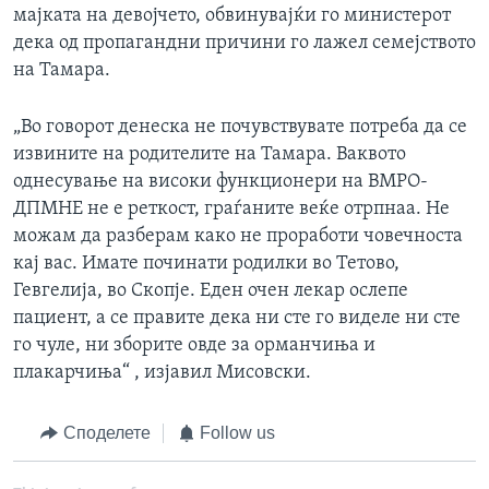
мајката на девојчето, обвинувајќи го министерот
дека од пропагандни причини го лажел семејството
на Тамара.
„Во говорот денеска не почувствувате потреба да се
извините на родителите на Тамара. Ваквото
однесување на високи функционери на ВМРО-
ДПМНЕ не е реткост, граѓаните веќе отрпнаа. Не
можам да разберам како не проработи човечноста
кај вас. Имате починати родилки во Тетово,
Гевгелија, во Скопје. Еден очен лекар ослепе
пациент, а се правите дека ни сте го виделе ни сте
го чуле, ни зборите овде за орманчиња и
плакарчиња“ , изјавил Мисовски.
Споделете
Follow us