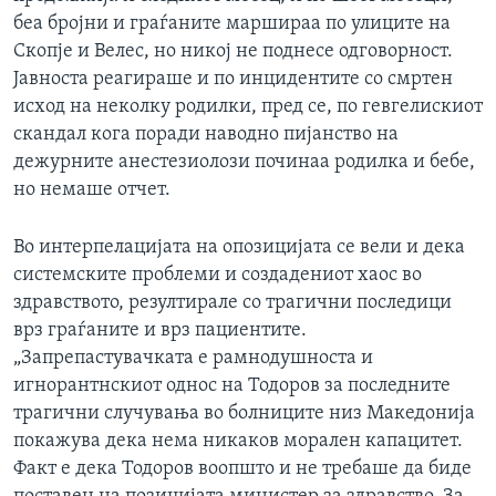
беа бројни и граѓаните маршираа по улиците на
Скопје и Велес, но никој не поднесе одговорност.
Јавноста реагираше и по инцидентите со смртен
исход на неколку родилки, пред се, по гевгелискиот
скандал кога поради наводно пијанство на
дежурните анестезиолози починаа родилка и бебе,
но немаше отчет.
Во интерпелацијата на опозицијата се вели и дека
системските проблеми и создадениот хаос во
здравството, резултирале со трагични последици
врз граѓаните и врз пациентите.
„Запрепастувачката е рамнодушноста и
игнорантнскиот однос на Тодоров за последните
трагични случувања во болниците низ Македонија
покажува дека нема никаков морален капацитет.
Факт e дека Тодоров воопшто и не требаше да биде