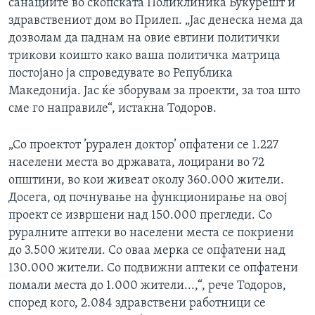
санациите во скопската Поликлиника Букурешт и
здравствениот дом во Прилеп. „Јас денеска нема да
дозволам да паднам на овие евтини политички
трикови коишто како ваша политичка матрица
постојано ја спроведувате во Република
Македонија. Јас ќе зборувам за проекти, за тоа што
сме го направиле“, истакна Тодоров.
„Со проектот ’рурален доктор’ опфатени се 1.227
населени места во државата, лоцирани во 72
општини, во кои живеат околу 360.000 жители.
Досега, од почнување на функционирање на овој
проект се извршени над 150.000 прегледи. Со
руралните аптеки во населени места се покриени
до 3.500 жители. Со оваа мерка се опфатени над
130.000 жители. Со подвижни аптеки се опфатени
помали места до 1.000 жители...,“, рече Тодоров,
според кого, 2.084 здравствени работници се