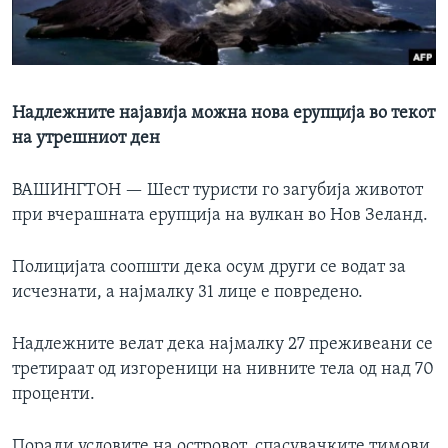
ИНТЕРВЈУА
Јазици
Надлежните најавија можна нова ерупција во текот
на утрешниот ден
ВАШИНГТОН —
Шест туристи го загубија животот
при вчерашната ерупција на вулкан во Нов Зеланд.
Полицијата соопшти дека осум други се водат за
исчезнати, а најмалку 31 лице е повредено.
Надлежните велат дека најмалку 27 преживеани се
третираат од изгореници на нивните тела од над 70
проценти.
Поради условите на островот, спасувачките тимови