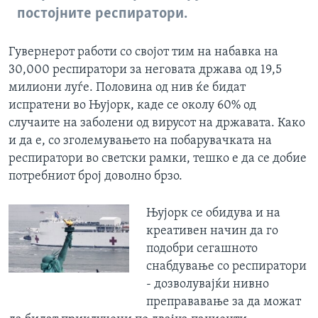
постојните респиратори.
Гувернерот работи со својот тим на набавка на
30,000 респиратори за неговата држава од 19,5
милиони луѓе. Половина од нив ќе бидат
испратени во Њујорк, каде се околу 60% од
случаите на заболени од вирусот на државата. Како
и да е, со зголемувањето на побарувачката на
респиратори во светски рамки, тешко е да се добие
потребниот број доволно брзо.
Њујорк се обидува и на
креативен начин да го
подобри сегашното
снабдување со респиратори
- дозволувајќи нивно
преправавање за да можат