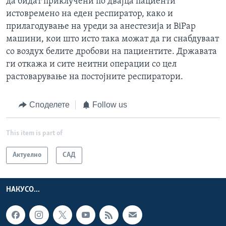
да бидат приклучени по двајца пациенти
истовремено на еден респиратор, како и
прилагодување на уреди за анестезија и BiPap
машини, кои што исто така можат да ги снабдуваат
со воздух белите дробови на пациентите. Државата
ги откажа и сите неитни операции со цел
растоварување на постојните респиратори.
Споделете
Follow us
This item is part of
Актуелно
САД
НАКУСО...