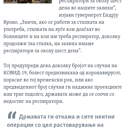
респиратори за околу шест
дена во нашите залихи“,
изјави гувернерот Ендрју
Куомо. „Значи, ако се работи за стапката на
употреба, стапката на луѓе кои доаѓаат во
болниците и на кои им треба респиратор, доколку
продолжи таа стапка, на залиха имаме
респиратори за околу шест дена“.
Тој предупреди дека доколку бројот на случаи на
КОВИД-19, болест предизвикана од коронавирусот,
порасне во тој временски рок, или ако
предвидениот број случаи ги надмине проекциите
или трае подолго, државата може да се соочи со
недостиг на респиратори.
Државата ги откажа и сите неитни
операции со цел растоварување на