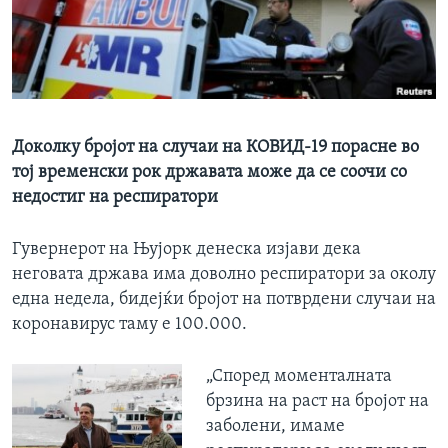
ИНТЕРВЈУА
Јазици
Доколку бројот на случаи на КОВИД-19 порасне во
тој временски рок државата може да се соочи со
недостиг на респиратори
Гувернерот на Њујорк денеска изјави дека
неговата држава има доволно респиратори за околу
една недела, бидејќи бројот на потврдени случаи на
коронавирус таму е 100.000.
„Според моменталната
брзина на раст на бројот на
заболени, имаме