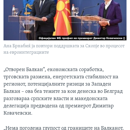
ИНТЕРВЈУА
Јазици
Ана Брнабиќ ја повтори поддршката за Скопје во процесот
на евроинтеграциите
„Отворен Балкан“, економската соработка,
трговската размена, енергетската стабилност на
регионот, потенцијалните ризици за Западен
Балкан – ова беа темите за кои денеска во Белград
разговараа српските власти и македонската
делегација предводена од премиерот Димитар
Ковачевски.
„Нема поголема глупост од границите на Балканот.