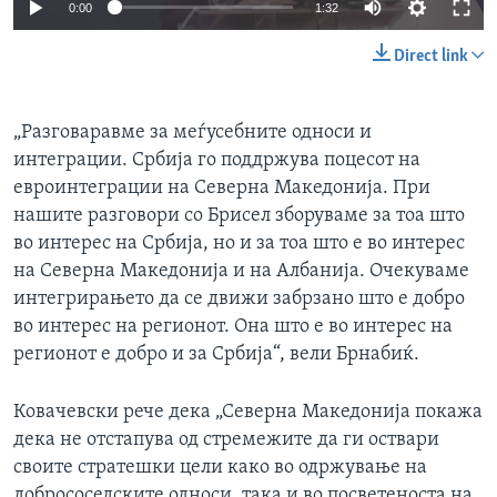
0:00
1:32
Direct link
„Разговаравме за меѓусебните односи и
интеграции. Србија го поддржува поцесот на
евроинтеграции на Северна Македонија. При
нашите разговори со Брисел зборуваме за тоа што
во интерес на Србија, но и за тоа што е во интерес
на Северна Македонија и на Албанија. Очекуваме
интегрирањето да се движи забрзано што е добро
во интерес на регионот. Она што е во интерес на
регионот е добро и за Србија“, вели Брнабиќ.
Ковачевски рече дека „Северна Македонија покажа
дека не отстапува од стремежите да ги оствари
своите стратешки цели како во одржување на
добрососедските односи, така и во посветеноста на