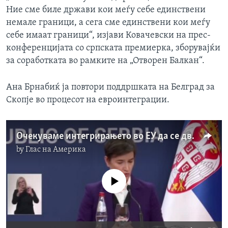
Ние сме биле држави кои меѓу себе единствени
немале граници, а сега сме единствени кои меѓу
себе имаат граници“, изјави Ковачевски на прес-
конференцијата со српската премиерка, зборувајќи
за соработката во рамките на „Отворен Балкан“.
Ана Брнабиќ ја повтори поддршката на Белград за
Скопје во процесот на евроинтеграции.
Очекуваме интегрирањето во ЕУ да се движи забрзано, рече Брнабиќ
by
Глас на Америка
No media source currently available