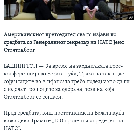
ИНТЕРВЈУА
Јазици
Американскиот претседател ова го изјави по
средбата со Генералниот секретар на НАТО Јенс
Столтенберг
ВАШИНГТОН —
За време на заедничката прес-
конференција во Белата куќа, Трамп истакна дека
сојузниците во Алијансата треба подеднакво да ги
споделат трошоците за одбрана, теза на која
Столтенберг се согласи.
Пред средбата, виш претставник на Белата куќа
кажа дека Трамп е „100 проценти определен на
НАТО“.