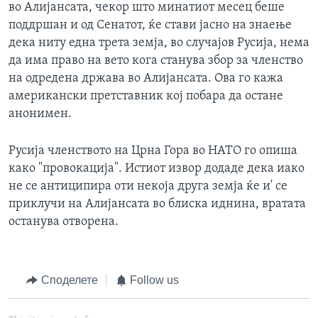
во Алијансата, чекор што минатиот месец беше
поддршан и од Сенатот, ќе стави јасно на знаење
дека ниту една трета земја, во случајов Русија, нема
да има право на вето кога станува збор за членство
на одредена држава во Алијансата. Ова го кажа
американски претставник кој побара да остане
анонимен.
Русија членството на Црна Гора во НАТО го опиша
како "провокација". Истиот извор додаде дека иако
не се антиципира оти некоја друга земја ќе и' се
приклучи на Алијансата во блиска иднина, вратата
останува отворена.
Споделете
Follow us