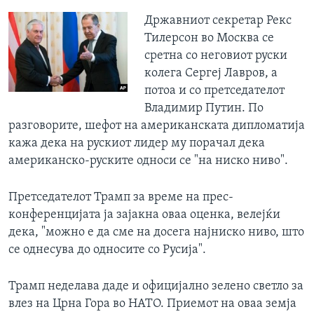
​Државниот секретар Рекс
Тилерсон во Москва се
сретна со неговиот руски
колега Сергеј Лавров, а
потоа и со претседателот
Владимир Путин. По
разговорите, шефот на американската дипломатија
кажа дека на рускиот лидер му порачал дека
американско-руските односи се "на ниско ниво".
Претседателот Трамп за време на прес-
конференцијата ја зајакна оваа оценка, велејќи
дека, "можно е да сме на досега најниско ниво, што
се однесува до односите со Русија".
Трамп неделава даде и официјално зелено светло за
влез на Црна Гора во НАТО. Приемот на оваа земја