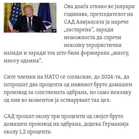
Ова доаѓа откако во јануари
годинава, претседателот на
САД Алијансата ја нарече
„застарена“, заради
неможноста да спречи
неколку терористички
напади и заради тоа што била формирана „многу,
многу одамна“.
Сите членки на НАТО се согласиле, до 2024-та, да
потрошат два процента од нивниот бруто домашен
производ за сопствената одбрана, но само неколку
од нив во моментов ја остваруваат таа цел.
САД трошат околу три проценти од својот бруто
домашен производ на одбрана, додека Германија
околу 1,2 процента.