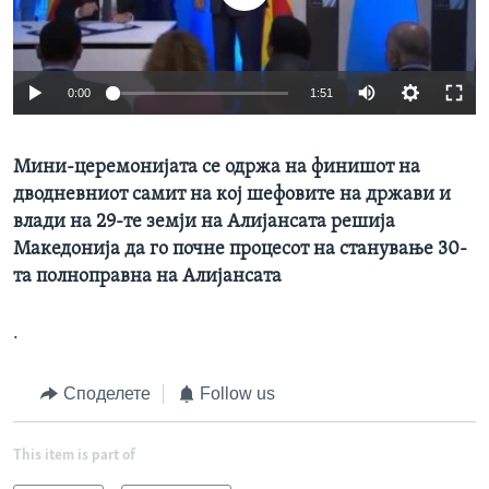
ИНТЕРВЈУА
Јазици
0:00
1:51
Мини-церемонијата се одржа на финишот на
дводневниот самит на кој шефовите на држави и
влади на 29-те земји на Алијансата решија
Македонија да го почне процесот на станување 30-
та полноправна на Алијансата
.
Споделете
Follow us
This item is part of