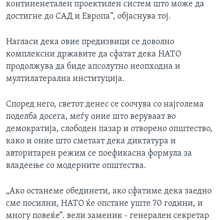
континенетален проектилен систем што може да
достигне до САД и Европа“, објаснува тој.
Нагласи дека овие предизвици се доволно
комплексни државите да сфатат дека НАТО
продолжува да биде апсолутно неопходна и
мултилатерална институција.
Според него, светот денес се соочува со најголема
поделба досега, меѓу оние што веруваат во
демократија, слободен пазар и отворено општество,
како и оние што сметаат дека диктатура и
авторитарен режим се поефикасна формула за
владеење со модерните општества.
„Ако останеме обединети, ако сфатиме дека заедно
сме посилни, НАТО ќе опстане уште 70 години, и
многу повеќе“. вели заменик - генерален секретар