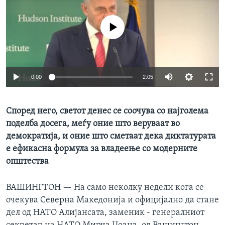
ИНТЕРВЈУА
Јазици
No media source currently available
0:00
2:05
Според него, светот денес се соочува со најголема
поделба досега, меѓу оние што веруваат во
демократија, и оние што сметаат дека диктатурата
е ефикасна формула за владеење со модерните
општества
ВАШИНГТОН —
На само неколку недели кога се
очекува Северна Македонија и официјално да стане
дел од НАТО Алијансата, заменик - генералниот