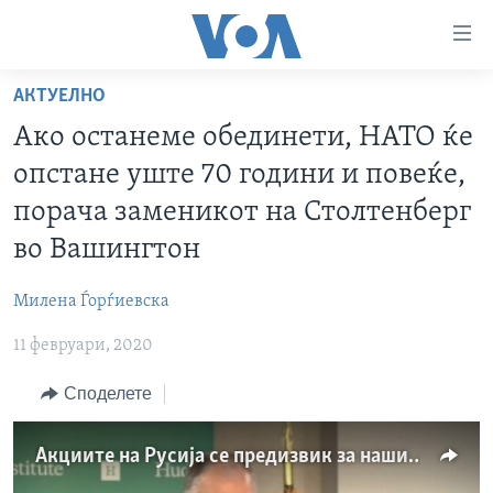
Линкови
за
пристапност
АКТУЕЛНО
ДОМА
Премини
Ако останеме обединети, НАТО ќе
на
РУБРИКИ
опстане уште 70 години и повеќе,
главната
ФОТОГАЛЕРИИ
САД
содржина
порача заменикот на Столтенберг
Премини
ДОКУМЕНТАРЦИ
МАКЕДОНИЈА
во Вашингтон
до
АРХИВИРАНА ПРОГРАМА
СВЕТ
страната
Милена Ѓорѓиевска
ЗА НАС
за
ЕКОНОМИЈА
NEWSFLASH - АРХИВА
навигација
11 февруари, 2020
ПОЛИТИКА
ВЕСТИ ОД САД ВО МИНУТА - АРХИВА
Пребарувај
Learning English
Споделете
ЗДРАВЈЕ
ИЗБОРИ ВО САД 2020 - АРХИВА
НАКУСО...
НАУКА
Акциите на Русија се предизвик за нашите демократии, порача заменикот на Столтенберг во Вашингтон
УМЕТНОСТ И ЗАБАВА