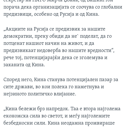
секретар на НАТО Мирча Џоана, од Вашингтон
порача дека организацијата се соочува со глобални
предизвици, особено од Русија и од Кина.
„Акциите на Русија се предизвик за нашите
демократии, преку обиди да не` поделат, да го
потценат нашиот начин на живот, и да
предизвикаат недоверба во нашите вредности“,
рече тој, потенцијарајќи дека се зголемува и
заканата од Кина.
Според него, Кина станува потенцијален пазар за
сите држави, во кои полека го наметнува и
нејзиното политичко влијание.
„Кина бележи брз напредок. Таа е втора најголема
економска сила во светот, и меѓу најголемите
безбедносни сили. Кина неодамна промвираше