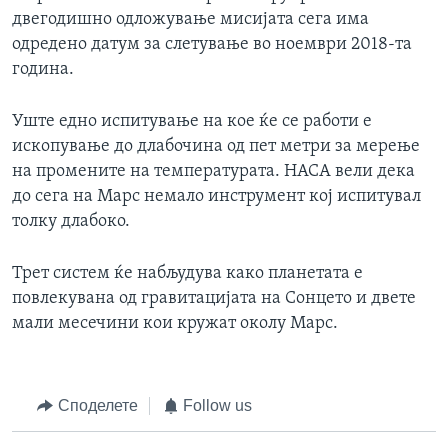
двегодишно одложување мисијата сега има
одредено датум за слетување во ноември 2018-та
година.
Уште едно испитување на кое ќе се работи е
ископување до длабочина од пет метри за мерење
на промените на температурата. НАСА вели дека
до сега на Марс немало инструмент кој испитувал
толку длабоко.
Трет систем ќе набљудува како планетата е
повлекувана од гравитацијата на Сонцето и двете
мали месечини кои кружат околу Марс.
Споделете
Follow us