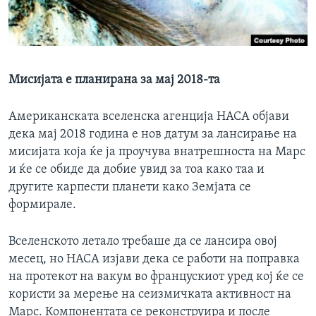
ИНТЕРВЈУА
Јазици
Мисијата е планирана за мај 2018-та
Американската вселенска агенција НАСА објави
дека мај 2018 година е нов датум за лансирање на
мисијата која ќе ја проучува внатрешноста на Марс
и ќе се обиде да добие увид за тоа како таа и
другите карпести планети како Земјата се
формирале.
Вселенското летало требаше да се лансира овој
месец, но НАСА изјави дека се работи на поправка
на протекот на вакум во францускиот уред кој ќе се
користи за мерење на сеизмичката активност на
Марс. Компонентата се реконструира и после