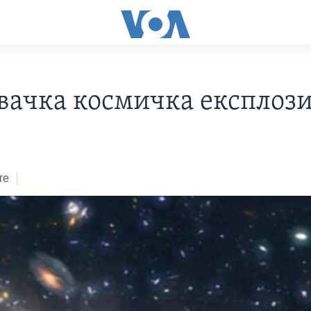
вачка космичка експлози
те