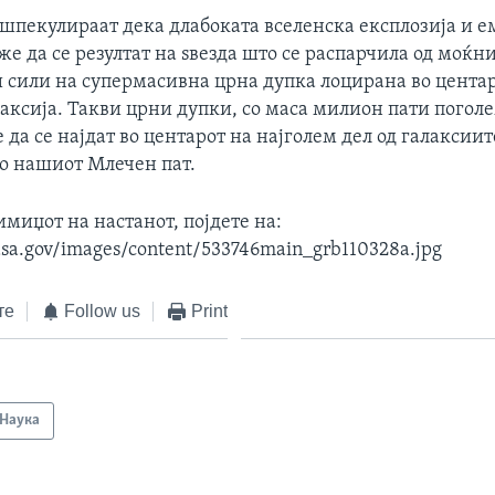
шпекулираат дека длабоката вселенска експлозија и е
е да се резултат на ѕвезда што се распарчила од моќн
 сили на супермасивна црна дупка лоцирана во центар
аксија. Такви црни дупки, со маса милион пати поголе
 да се најдат во центарот на најголем дел од галаксиит
го нашиот Млечен пат.
имиџот на настанот, појдете на:
sa.gov/images/content/533746main_grb110328a.jpg
те
Follow us
Print
Наука