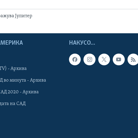
ражува Јупитер
 АМЕРИКА
НАКУСО...
TV) - Архива
Д во минута - Архива
САД 2020 - Архива
дата на САД