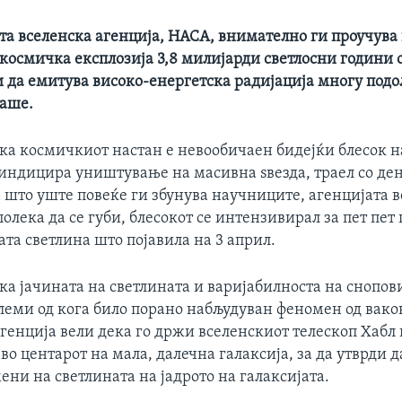
а вселенска агенција, НАСА, внимателно ги проучува
космичка експлозија 3,8 милијарди светлосни години 
 да емитува високо-енергетска радијација многу подо
ваше.
ка космичкиот настан е невообичаен бидејќи блесок н
индицира уништување на масивна ѕвезда, траел со де
а што уште повеќе ги збунува научниците, агенцијата в
олека да се губи, блесокот се интензивирал за пет пет
та светлина што појавила на 3 април.
а јачината на светлината и варијабилноста на снопови
леми од кога било порано набљудуван феномен од ваков
генција вели дека го држи вселенскиот телескоп Хабл 
 во центарот на мала, далечна галаксија, за да утврди 
ни на светлината на јадрото на галаксијата.