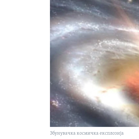
ИНТЕРВЈУА
Збунувачка космичка експлозија