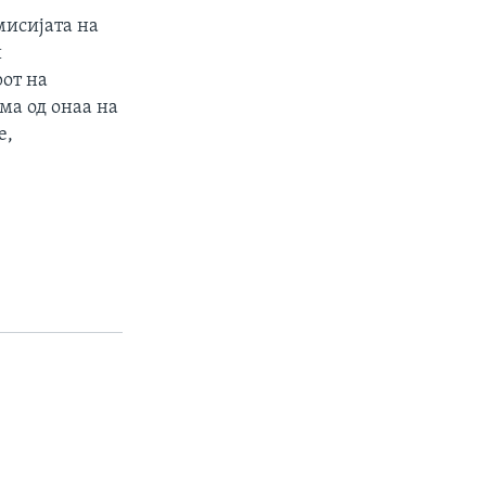
мисијата на
и
от на
ма од онаа на
е,