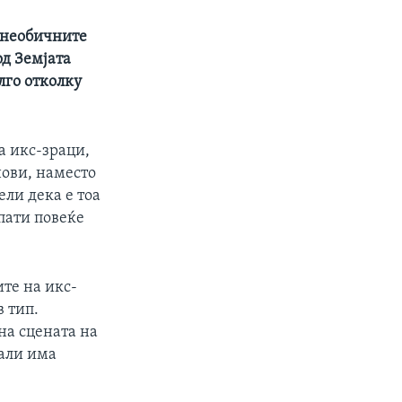
 необичните
од Земјата
лго отколку
а икс-зраци,
нови, наместо
ели дека е тоа
 пати повеќе
те на икс-
 тип.
на сцената на
дали има