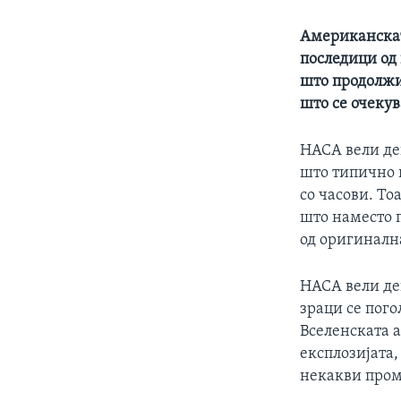
Американскат
последици од 
што продолжи
што се очеку
НАСА вели де
што типично 
со часови. То
што наместо п
од оригинална
НАСА вели дек
зраци се пого
Вселенската а
експлозијата,
некакви проме