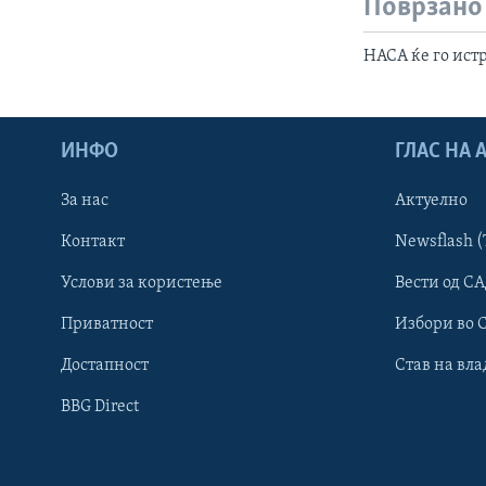
Поврзано
НАСА ќе го ист
ИНФО
ГЛАС НА
За нас
Актуелно
Контакт
Newsflash (
Learning English
Услови за користење
Вести од СА
Приватност
Избори во 
НАКУСО...
Достапност
Став на вла
BBG Direct
Јазици