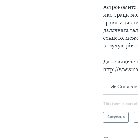
Астрономите 
икс-зраци мож
гравитациони
далечната гал
сонцето, може
вклучувајќи 
Да го видите 
http://www.na
Споделе
This item is part of
Актуелно