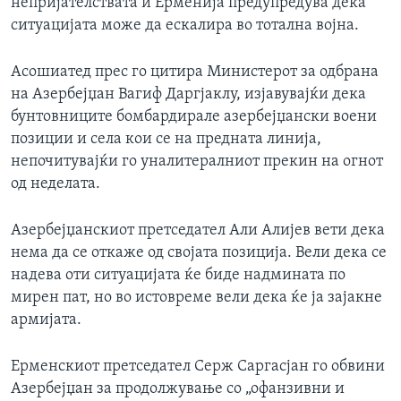
непријателствата и Ерменија предупредува дека
ситуацијата може да ескалира во тотална војна.
Асошиатед прес го цитира Министерот за одбрана
на Азербејџан Вагиф Даргјаклу, изјавувајќи дека
бунтовниците бомбардирале азербејџански воени
позиции и села кои се на предната линија,
непочитувајќи го уналитералниот прекин на огнот
од неделата.
Азербејџанскиот претседател Али Алијев вети дека
нема да се откаже од својата позиција. Вели дека се
надева оти ситуацијата ќе биде надмината по
мирен пат, но во истовреме вели дека ќе ја зајакне
армијата.
Ерменскиот претседател Серж Саргасјан го обвини
Азербејџан за продолжување со „офанзивни и