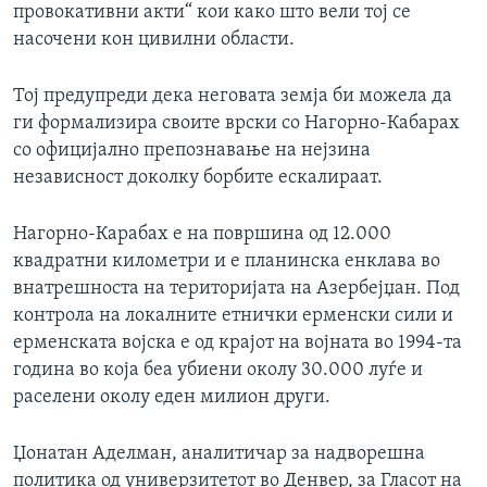
провокативни акти“ кои како што вели тој се
насочени кон цивилни области.
Тој предупреди дека неговата земја би можела да
ги формализира своите врски со Нагорно-Кабарах
со официјално препознавање на нејзина
независност доколку борбите ескалираат.
Нагорно-Карабах е на површина од 12.000
квадратни километри и е планинска енклава во
внатрешноста на територијата на Азербејџан. Под
контрола на локалните етнички ерменски сили и
ерменската војска е од крајот на војната во 1994-та
година во која беа убиени околу 30.000 луѓе и
раселени околу еден милион други.
Џонатан Аделман, аналитичар за надворешна
политика од универзитетот во Денвер, за Гласот на