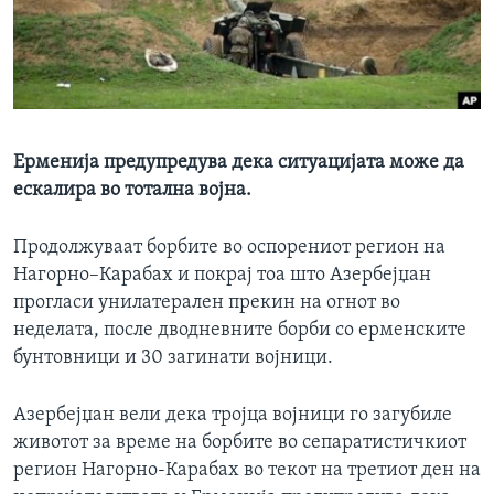
ИНТЕРВЈУА
Јазици
Ерменија предупредува дека ситуацијата може да
ескалира во тотална војна.
Продолжуваат борбите во оспорениот регион на
Нагорно–Карабах и покрај тоа што Азербејџан
прогласи унилатерален прекин на огнот во
неделата, после дводневните борби со ерменските
бунтовници и 30 загинати војници.
Азербејџан вели дека тројца војници го загубиле
животот за време на борбите во сепаратистичкиот
регион Нагорно-Карабах во текот на третиот ден на