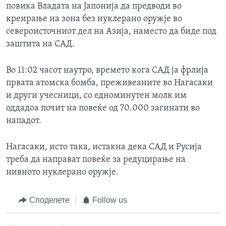
повика Владата на Јапонија да предводи во
креирање на зона без нуклерано оружје во
североисточниот дел на Азија, намeсто да биде под
заштита на САД.
Во 11:02 часот наутро, времето кога САД ја фрлија
првата атомска бомба, преживеаните во Нагасаки
и други учесници, со едноминутен молк им
оддадоа почит на повеќе од 70.000 загинати во
нападот.
Нагасаки, исто така, истакна дека САД и Русија
треба да направат повеќе за редуцирање на
нивното нуклерано оружје.
Споделете
Follow us