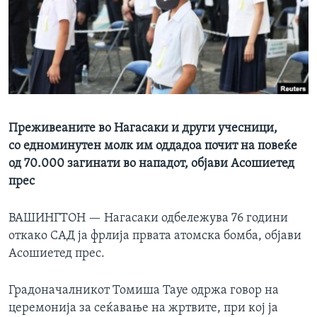
ИНТЕРВЈУА
Јазици
Преживеаните во Нагасаки и други учесници,
со едноминутен молк им оддадоа почит на повеќе
од 70.000 загинати во нападот, објави Асошиетед
прес
ВАШИНГТОН —
Нагасаки одбележува 76 години
откако САД ја фрлија првата атомска бомба, објави
Асошиетед прес.
Градоначалникот Томиша Тауе одржа говор на
церемонија за сеќавање на жртвите, при кој ја