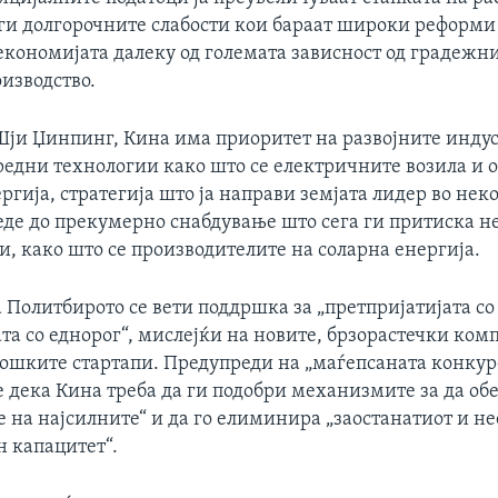
ги долгорочните слабости кои бараат широки реформи 
економијата далеку од големата зависност од градежн
изводство.
Шји Џинпинг, Кина има приоритет на развојните инду
редни технологии како што се електричните возила и 
ргија, стратегија што ја направи земјата лидер во неко
веде до прекумерно снабдување што сега ги притиска н
, како што се производителите на соларна енергија.
а Политбирото се вети поддршка за „претпријатијата со
та со еднорог“, мислејќи на новите, брзорастечки ком
ошките стартапи. Предупреди на „маѓепсаната конкур
е дека Кина треба да ги подобри механизмите за да об
 на најсилните“ и да го елиминира „заостанатиот и н
н капацитет“.