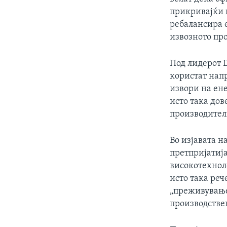
прикривајќи 
ребалансира 
извозното про
Под лидерот 
користат нап
извори на ене
исто така до
производители
Во изјавата н
претпријатија
високотехнол
исто така реч
„преживување
производстве