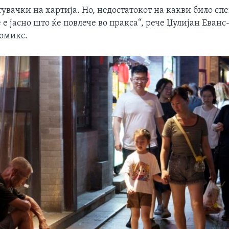
тувачки на хартија. Но, недостатокот на какви било с
 е јасно што ќе повлече во пракса“, рече Џулијан Еван
омикс.