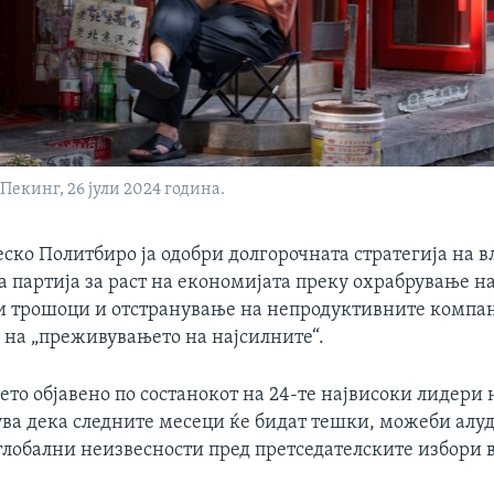
екинг, 26 јули 2024 година.
ско Политбиро ја одобри долгорочната стратегија на в
 партија за раст на економијата преку охрабрување н
 трошоци и отстранување на непродуктивните компа
на „преживувањето на најсилните“.
то објавено по состанокот на 24-те највисоки лидери 
ува дека следните месеци ќе бидат тешки, можеби алу
глобални неизвесности пред претседателските избори 