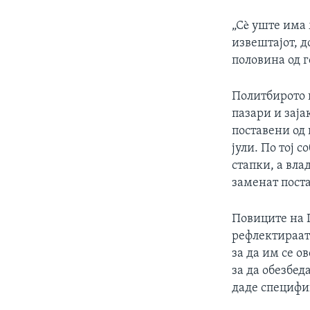
„Сè уште има 
извештајот, д
половина од 
Политбирото 
пазари и зај
поставени од
јули. По тој
стапки, а вла
заменат поста
Повиците на П
рефлектираат
за да им се о
за да обезбед
даде специфик