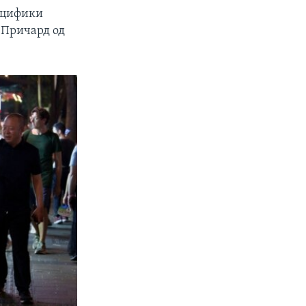
пецифики
с-Причард од