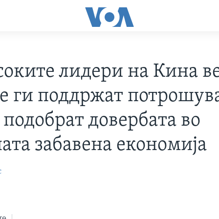
соките лидери на Кина ве
ќе ги поддржат потрошув
а подобрат довербата во
ната забавена економија
с
те