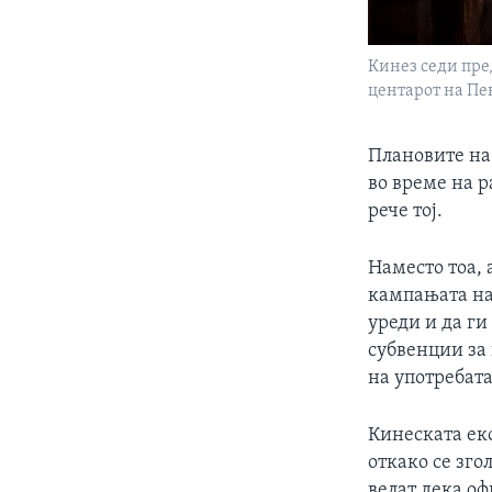
Кинез седи пре
центарот на Пек
Плановите на 
во време на р
рече тој.
Наместо тоа, 
кампањата на 
уреди и да г
субвенции за
на употребат
Кинеската еко
откако се зго
велат дека оф