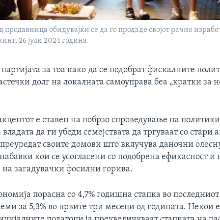
д продавница обидувајќи се да го продаде својот рачно израбо
инг, 26 јули 2024 година.
партијата за тоа како да се подобрат фискалните поли
астечки долг на локалната самоуправа беа „кратки за н
акцентот е ставен на побрзо спроведување на политики
владата да ги убеди семејствата да тргуваат со стари 
и преуредат своите домови што вклучува даночни олесн
 набавки кои се усогласени со подобрена ефикасност и
а на загадувачки фосилни горива.
номија порасна со 4,7% годишна стапка во последниот
леми за 5,3% во првите три месеци од годината. Некои
ицијалните податоци ја преувеличуваат стапката на рас