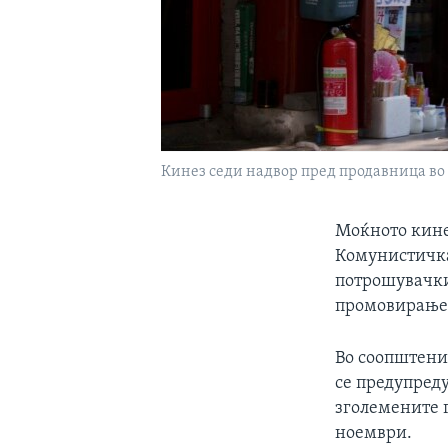
Кинез седи надвор пред продавница во П
Моќното кине
Комунистичка
потрошувачки
промовирање 
Во соопштение
се предупред
зголемените 
ноември.