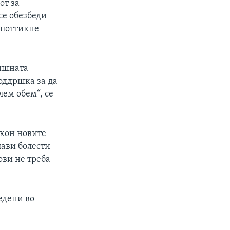
от за
се обезбеди
 поттикне
дишната
оддршка за да
лем обем“, се
 кон новите
лави болести
ови не треба
едени во