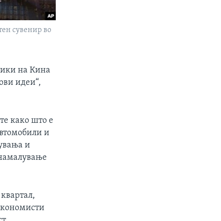
тен сувенир во
тики на Кина
ови идеи“,
те како што е
автомобили и
увања и
 намалување
 квартал,
 економисти
т,