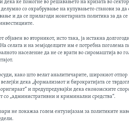
и дека ќе помогне во решавањето на кризата во сектор
делумно со охрабрување на купувањето станови за да 
вање и да се прилагоди монетарната политика за да се
инвестициите.
т објавен во вторникот, исто така, ја истакна долгого
На селата и на земјоделците им е потребна поголема п
ралното население да не се врати во сиромаштија во го
тајот.
 осуди, како што велат аналитичарите, широкиот отпор
велејќи дека „формализмот и бирократијата се тврдог
коригираат“ и предупредувајќи дека економските спор
ат со „административни и криминални средства“.
зари не покажаа голем ентузијазам за политиките нав
едели.