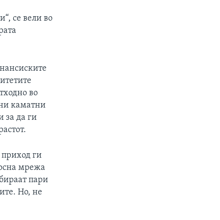
“, се вели во
рата
инансиските
ритетите
тходно во
чни каматни
 за да ги
растот.
 приход ги
носна мрежа
обираат пари
ите. Но, не