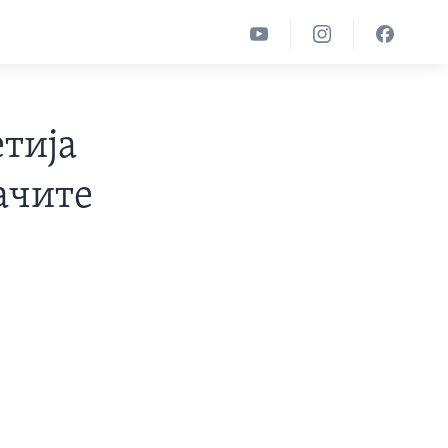
тија
ачите