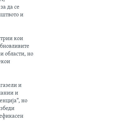
за да се
иштвото и
стрии кои
обновливите
и области, но
екои
 газели и
пании и
енција“, но
езбеди
еефикасен