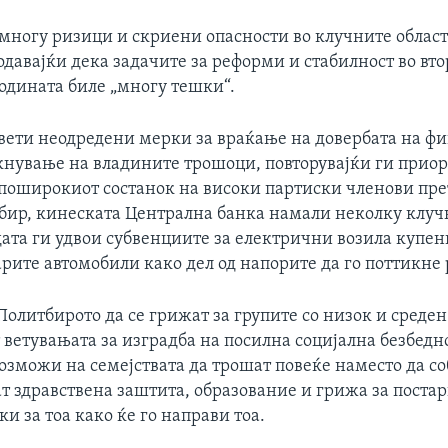
многу ризици и скриени опасности во клучните области
одавајќи дека задачите за реформи и стабилност во вто
годината биле „многу тешки“.
вети неодредени мерки за враќање на довербата на ф
акнување на владините трошоци, повторувајќи ги прио
 поширокиот состанок на високи партиски членови пре
 собир, кинеската Централна банка намали неколку клу
дата ги удвои субвенциите за електрични возила купени
рите автомобили како дел од напорите да го поттикне 
олитбирото да се грижат за групите со низок и среден
 ветувањата за изградба на посилна социјална безбед
возможи на семејствата да трошат повеќе наместо да с
ат здравствена заштита, образование и грижа за постар
и за тоа како ќе го направи тоа.