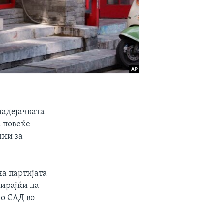
ладејачката
а повеќе
нии за
на партијата
дирајќи на
во САД во