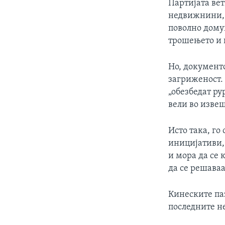
Партијата вет
недвижнини, 
поволно дому
трошењето и 
Но, документо
загриженост. 
„обезбедат ру
вели во извеш
Исто така, го
иницијативи, 
и мора да се 
да се решава
Кинеските па
последните н