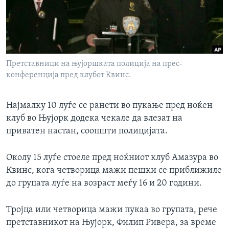
ИНТЕРВЈУА
Јазици
Претставници на њујоршката полиција на прес-
конференција пред клубот Квинс.
Најмалку 10 луѓе се ранети во пукање пред ноќен
клуб во Њујорк додека чекале да влезат на
приватен настан, соопшти полицијата.
Околу 15 луѓе стоеле пред ноќниот клуб Амазура во
Квинс, кога четворица мажи пешки се приближиле
до групата луѓе на возраст меѓу 16 и 20 години.
Тројца или четворица мажи пукаа во групата, рече
претставникот на Њујорк, Филип Ривера, за време