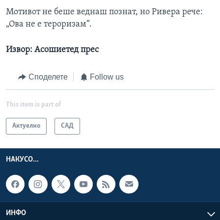
Мотивот не беше веднаш познат, но Ривера рече:
„Ова не е тероризам“.
Извор: Асошиетед прес
Споделете
Follow us
This item is part of
Актуелно
САД
НАКУСО...
ИНФО