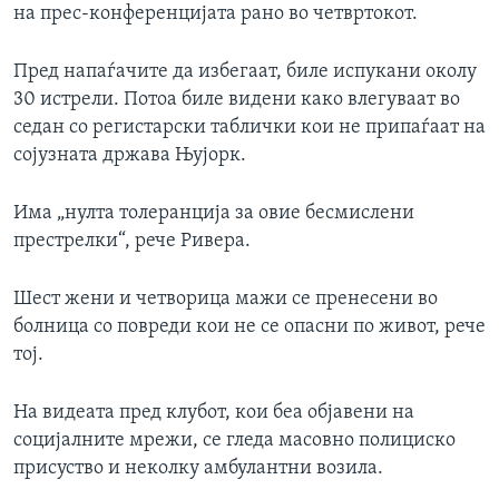
на прес-конференцијата рано во четвртокот.
Пред напаѓачите да избегаат, биле испукани околу
30 истрели. Потоа биле видени како влегуваат во
седан со регистарски таблички кои не припаѓаат на
сојузната држава Њујорк.
Има „нулта толеранција за овие бесмислени
престрелки“, рече Ривера.
Шест жени и четворица мажи се пренесени во
болница со повреди кои не се опасни по живот, рече
тој.
На видеата пред клубот, кои беа објавени на
социјалните мрежи, се гледа масовно полициско
присуство и неколку амбулантни возила.