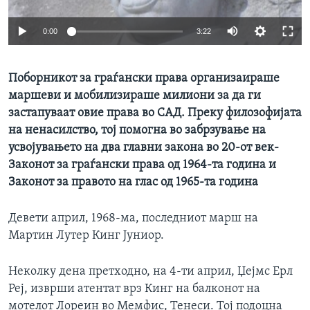
ИНТЕРВЈУА
Јазици
0:00
3:22
Поборникот за граѓански права организаираше
маршеви и мобилизираше милиони за да ги
застапуваат овие права во САД. Преку филозофијата
на ненасилство, тој помогна во забрзување на
усвојувањето на два главни закона во 20-от век-
Законот за граѓански права од 1964-та година и
Законот за правото на глас од 1965-та година
Девети април, 1968-ма, последниот марш на
Мартин Лутер Кинг Јуниор.
Неколку дена претходно, на 4-ти април, Џејмс Ерл
Реј, изврши атентат врз Кинг на балконот на
мотелот Лореин во Мемфис, Тенеси. Тој подоцна