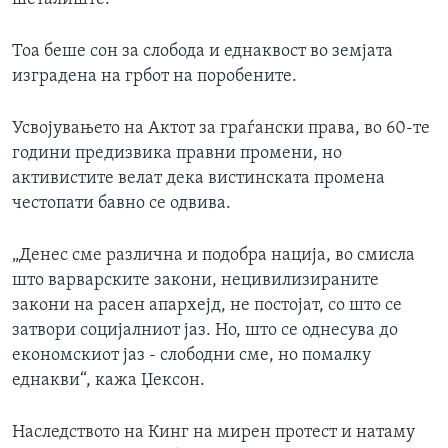
Тоа беше сон за слобода и еднаквост во земјата
изградена на грбот на поробените.
Усвојувањето на Актот за граѓански права, во 60-те
години прeдизвика правни промени, но
активистите велат дека вистинската промена
честопати бавно се одвива.
„Денес сме различна и подобра нација, во смисла
што варварските закони, нецивилизираните
закони на расен апархејд, не постојат, со што се
затвори социјалниот јаз. Но, што се однесува до
економскиот јаз - слободни сме, но помалку
еднакви“, кажа Џексон.
Наследството на Кинг на мирен протест и натаму