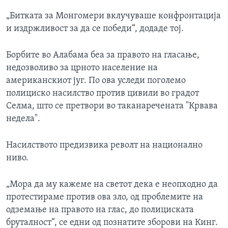
„Битката за Монгомери вклучуваше конфронтација
и издржливост за да се победи“, додаде тој.
Борбите во Алабама беа за правото на гласање,
недозволиво за црното население на
американскиот југ. По ова уследи поголемо
полициско насилство против цивили во градот
Селма, што се претвори во таканаречената "Крвава
недела".
Насилството предизвика револт на национално
ниво.
„Мора да му кажеме на светот дека е неопходно да
протестираме против ова зло, од проблемите на
одземање на правото на глас, до полициската
бруталност“, се едни од познатите зборови на Кинг.