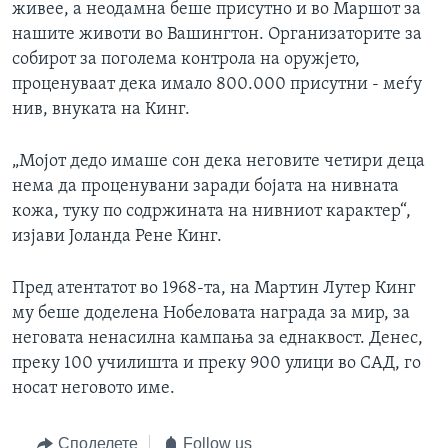
живее, а неодамна беше присутно и во Маршот за
нашите животи во Вашингтон. Организаторите за
собирот за поголема контрола на оружјето,
проценуваат дека имало 800.000 присутни - меѓу
нив, внуката на Кинг.
„Мојот дедо имаше сон дека неговите четири деца
нема да проценувани заради бојата на нивната
кожа, туку по содржината на нивниот карактер“,
изјави Јоланда Рене Кинг.
Пред атентатот во 1968-та, на Мартин Лутер Кинг
му беше доделена Нобеловата награда за мир, за
неговата ненасилна кампања за еднаквост. Денес,
преку 100 училишта и преку 900 улици во САД, го
носат неговото име.
Споделете
Follow us