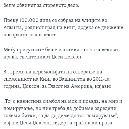
беше обвинет за стореното дело.
Преку 100.000 лица се собраа на улиците во
Атланта, родниот град на Кинг, додека се движеше
поворката со ковчекот.
Меѓу присутните беше и активистот за човекови
права, свештеникот Џеси Џексон.
За време на церемонијата на отворање на
споменикот на Кинг во Вашингтон во 2011-та
година, Џексон, за Гласот на Америка, изјави:
„Тој е навистина симбол на моќ и правда, на мир и
помирување, но ние треба да добиеме одредени
големи битки, за да дојдеме до тоа помирување“,
изјави Џеси Џексон, лидер за граѓански права.