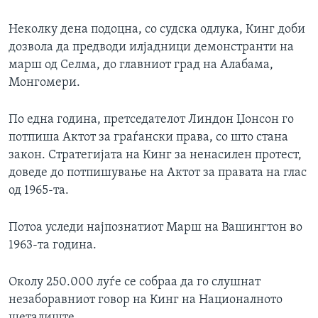
Неколку дена подоцна, со судска одлука, Кинг доби
дозвола да предводи илјадници демонстранти на
марш од Селма, до главниот град на Алабама,
Монгомери.
По една година, претседателот Линдон Џонсон го
потпиша Актот за граѓански права, со што стана
закон. Стратегијата на Кинг за ненасилен протест,
доведе до потпишување на Актот за правата на глас
од 1965-та.
Потоа уследи најпознатиот Марш на Вашингтон во
1963-та година.
Околу 250.000 луѓе се собраа да го слушнат
незаборавниот говор на Кинг на Националното
шеталиште.