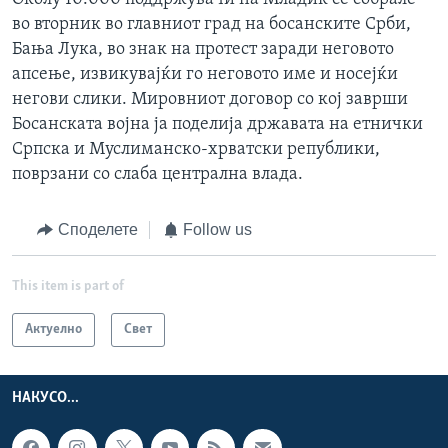
во вторник во главниот град на босанските Срби,
Бања Лука, во знак на протест заради неговото
апсење, извикувајќи го неговото име и носејќи
негови слики. Мировниот договор со кој заврши
Босанската војна ја поделија државата на етнички
Српска и Муслиманско-хрватски републики,
поврзани со слаба централна влада.
Споделете
Follow us
This item is part of
Актуелно
Свет
НАКУСО...