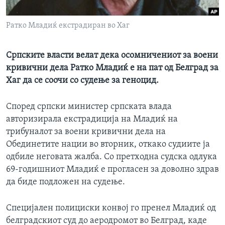
ИНТЕРВЈУА
Јазици
Ратко Младиќ екстрадиран во Хаг
Српските власти велат дека осомничениот за воени
кривични дела Ратко Младиќ е на пат од Белград за
Хаг да се соочи со судење за геноцид.
Според српски министер српската влада
авторизирала екстрадиција на Младиќ на
трибуналот за воени кривични дела на
Обединетите нации во вторник, откако судиите ја
одбиле неговата жалба. Со претходна судска одлука
69-годишниот Младиќ е прогласен за доволно здрав
да биде подложен на судење.
Специјален полициски конвој го пренел Младиќ од
белградскиот суд до аеродромот во Белград, каде