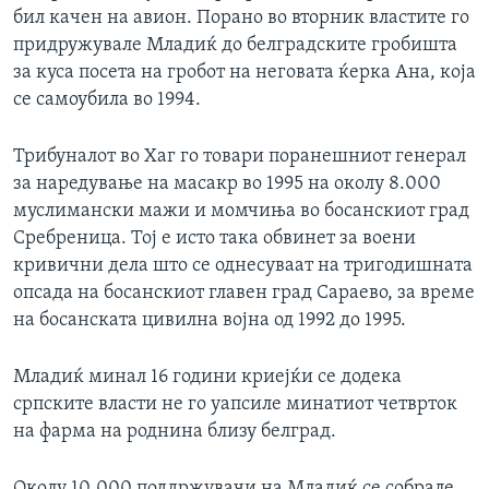
бил качен на авион. Порано во вторник властите го
придружувале Младиќ до белградските гробишта
за куса посета на гробот на неговата ќерка Ана, која
се самоубила во 1994.
Трибуналот во Хаг го товари поранешниот генерал
за наредување на масакр во 1995 на околу 8.000
муслимански мажи и момчиња во босанскиот град
Сребреница. Тој е исто така обвинет за воени
кривични дела што се однесуваат на тригодишната
опсада на босанскиот главен град Сараево, за време
на босанската цивилна војна од 1992 до 1995.
Младиќ минал 16 години криејќи се додека
српските власти не го уапсиле минатиот четврток
на фарма на роднина близу белград.
Околу 10.000 поддржувачи на Младиќ се собрале