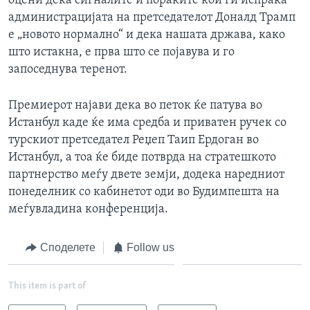
оцени дека сигналите и пораките кои ги испраќа
администрацијата на претседателот Доналд Трамп
е „новото нормално“ и дека нашата држава, како
што истакна, е прва што се појавува и го
запоседнува теренот.
Премиерот најави дека во петок ќе патува во
Истанбул каде ќе има средба и приватен ручек со
турскиот претседател Реџеп Таип Ердоган во
Истанбул, а тоа ќе биде потврда на стратешкото
партнерство меѓу двете земји, додека наредниот
понеделник со кабинетот оди во Будимпешта на
меѓувладина конференција.
Споделете
Follow us
This item is part of