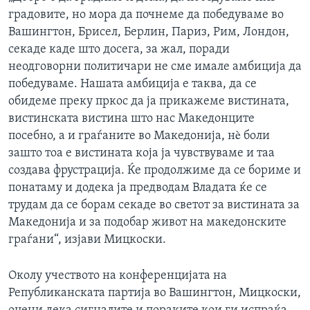
градовите, но мора да почнеме да победуваме во
Вашингтон, Брисел, Берлин, Париз, Рим, Лондон,
секаде каде што досега, за жал, поради
неодговорни политичари не сме имале амбиција да
победуваме. Нашата амбиција е таква, да се
обидеме преку пркос да ја прикажеме вистината,
вистинската вистина што нас Македонците
посебно, а и граѓаните во Македонија, нè боли
зашто тоа е вистината која ја чувствуваме и таа
создава фрустрација. Ќе продолжиме да се бориме и
понатаму и додека ја предводам Владата ќе се
трудам да се борам секаде во светот за вистината за
Македонија и за подобар живот на македонските
граѓани“, изјави Мицкоски.
Околу учеството на конференцијата на
Републиканската партија во Вашингтон, Мицкоски,