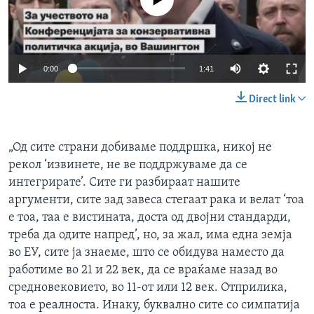
Auto
0:00
1:41
240p
Direct link
360p
Auto
240p
360p
480p
480p
„Од сите страни добиваме поддршка, никој не
рекол ‘извинете, не ве поддржуваме да се
720p
720p
1080p
интегрирате’. Сите ги разбираат нашите
1080p
аргументи, сите зад завеса стегаат рака и велат ‘тоа
е тоа, таа е вистината, доста од двојни стандарди,
треба да одите напред’, но, за жал, има една земја
во ЕУ, сите ја знаеме, што се обидува наместо да
работиме во 21 и 22 век, да се враќаме назад во
средновековието, во 11-от или 12 век. Отприлика,
тоа е реалноста. Инаку, буквално сите со симпатија