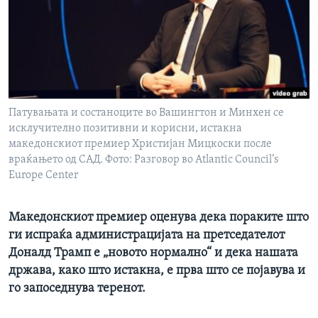
ИНТЕРВЈУА
Јазици
Патувањата и состаноците во Вашингтон и Минхен се
исклучително позитивни и корисни, истакна
македонскиот премиер Христијан Мицкоски после
враќањето од САД. Фото: Разговор во Atlantic Council’s
Europe Center
Македонскиот премиер оценува дека пораките што
ги испраќа администрацијата на претседателот
Доналд Трамп е „новото нормално“ и дека нашата
држава, како што истакна, е прва што се појавува и
го запоседнува теренот.