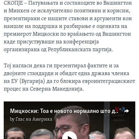
СКОПЈЕ – Патувањата и состаноците во Вашингтон
и Минхен се исклучително позитивни и корисни,
презентирани се нашите ставови и аргументи кои
наишле на поддршка и разбирање е оценката на
премиерот Мицкоски по враќањето од Вашингтон
каде присуствуваше на конференција
организирана од Републиканската партија.
Тој нагласи дека ги презентирал фактите и за
двојните стандарди и обидот една држава членка
на ЕУ (Бугарија) да го блокира евроинтеграцискиот
процес на Северна Македонија.
Мицкоски: Тоа е новото нормално што доаѓа од Вашингтон, ние први го запоседнуваме теренот
by
Глас на Америка
No media source currently available