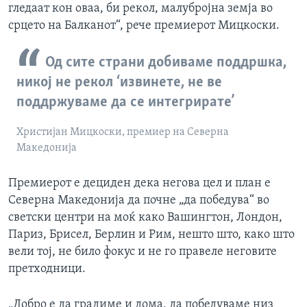
гледаат кон оваа, би рекол, малубројна земја во
срцето на Балканот“, рече премиерот Мицкоски.
Од сите страни добиваме поддршка,
никој не рекол ‘извинете, не ве
поддржуваме да се интегрирате’
Христијан Мицкоски, премиер на Северна
Македонија
Премиерот е дециден дека негова цел и план е
Северна Македонија да почне „да победува“ во
светски центри на моќ како Вашингтон, Лондон,
Париз, Брисел, Берлин и Рим, нешто што, како што
вели тој, не било фокус и не го правеле неговите
претходници.
„Добро е да градиме и дома, да победуваме низ