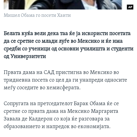
ИНТЕРВЈУА
Јазици
Мишел Обама го посети Хаити
Белата куќа вели дека таа ќе ја искористи посетата
да се сретне со млади луѓе во Мексико и ќе има
средби со ученици од основни училишта и студенти
од Универзитети
Првата дама на САД пристигна во Мексико во
тридневна посета со цел да ги унапреди односите
меѓу соседите во хемисферата.
Сопругата на претседателот Барак Обама ќе се
сретне со првата дама на Мексико Маргарита
Завала де Калдерон со која ќе разговара за
образованието и напредок во економијата.