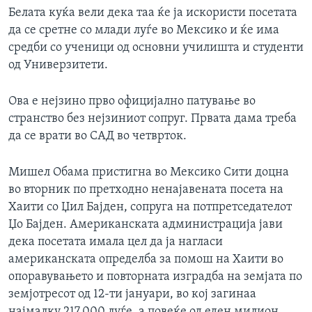
Белата куќа вели дека таа ќе ја искористи посетата
да се сретне со млади луѓе во Мексико и ќе има
средби со ученици од основни училишта и студенти
од Универзитети.
Ова е нејзино прво официјално патување во
странство без нејзиниот сопруг. Првата дама треба
да се врати во САД во четврток.
Мишел Обама пристигна во Мексико Сити доцна
во вторник по претходно ненајавената посета на
Хаити со Џил Бајден, сопруга на потпретседателот
Џо Бајден. Американската администрација јави
дека посетата имала цел да ја нагласи
американската определба за помош на Хаити во
опоравувањето и повторната изградба на земјата по
земјотресот од 12-ти јануари, во кој загинаа
најмалку 217.000 луѓе, а повеќе од еден милион