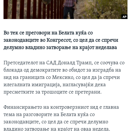
ИНТЕРВЈУА
Јазици
Во тек се преговори на Белата куќа со
законодавците во Конгресот, со цел да се спречи
делумно владино затворање на крајот неделава
Претседателот на САД Доналд Трамп, се соочува со
блокада од демократите во обидот за изградба на
ѕид на границата со Мексико, со цел да ја спречи
илегалната имиграција, нагласувајќи дека
пресметките за трошоците се претерани.
Финансирањето на контроверзниот ѕид е главна
тема на разговорите на Белата куќа со
законодавците, со цел да се спречи делумно
владино затворање на крајот на оваа недела.