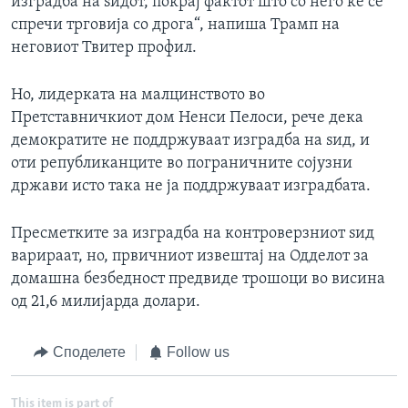
изградба на ѕидот, покрај фактот што со него ќе се
спречи трговија со дрога“, напиша Трамп на
неговиот Твитер профил.
Но, лидерката на малцинството во
Претставничкиот дом Ненси Пелоси, рече дека
демократите не поддржуваат изградба на ѕид, и
оти републиканците во пограничните сојузни
држави исто така не ја поддржуваат изградбата.
Пресметките за изградба на контроверзниот ѕид
варираат, но, првичниот извештај на Одделот за
домашна безбедност предвиде трошоци во висина
од 21,6 милијарда долари.
Споделете
Follow us
This item is part of