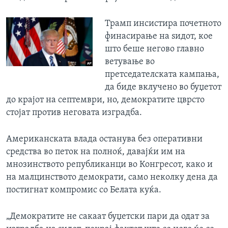
Трамп инсистира почетното
финасирање на ѕидот, кое
што беше негово главно
ветување во
претседателската кампања,
да биде вклучено во буџетот
до крајот на септември, но, демократите цврсто
стојат против неговата изградба.
Американската влада останува без оперативни
средства во петок на полноќ, давајќи им на
мнозинството републиканци во Конгресот, како и
на малцинството демократи, само неколку дена да
постигнат компромис со Белата куќа.
„Демократите не сакаат буџетски пари да одат за