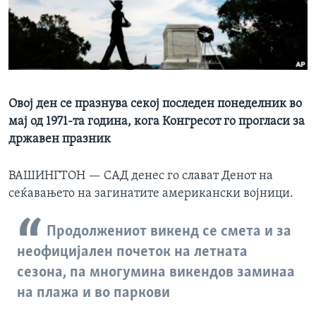
ИНТЕРВЈУА
Јазици
Овој ден се празнува секој последен понеделник во
мај од 1971-та година, кога Конгресот го прогласи за
државен празник
ВАШИНГТОН —
САД денес го слават Денот на
сеќавањето на загинатите американски војници.
Продолжениот викенд се смета и за
неофицијален почеток на летната
сезона, па многумина викендов заминаа
на плажа и во паркови