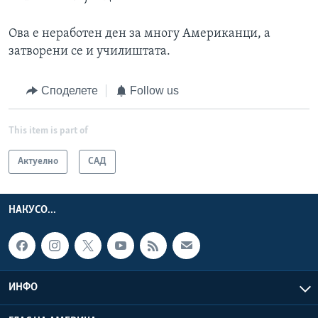
Ова е неработен ден за многу Американци, а
затворени се и училиштата.
Споделете
Follow us
This item is part of
Актуелно
САД
НАКУСО...
ИНФО