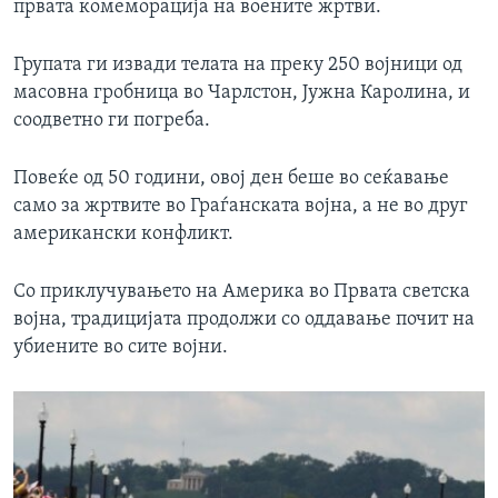
првата комеморација на воените жртви.
Групата ги извади телата на преку 250 војници од
масовна гробница во Чарлстон, Јужна Каролина, и
соодветно ги погреба.
Повеќе од 50 години, овој ден беше во сеќавање
само за жртвите во Граѓанската војна, а не во друг
американски конфликт.
Со приклучувањето на Америка во Првата светска
војна, традицијата продолжи со оддавање почит на
убиените во сите војни.