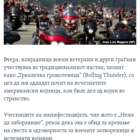
Вчера, илијадници воени ветерани и други граѓани
учествуваа во традиционалниот настан, познат
како „Тркалачка громотевица“ (Rolling Thunder), со
цел да им оддадат почит на исчезнатите
американски војници, кои биле дел од војни во
странство.
Учесниците на манифестацијата, чие мото е „Нема
да заборавиме“, рекоа дека ова е обид за кревање
на свеста и одговорноста за воените затвореници и
исчезнати војници.