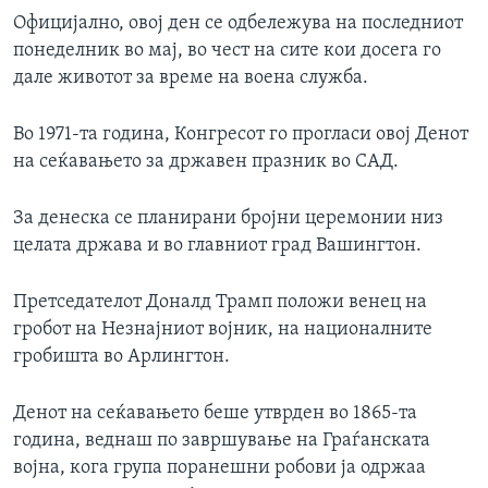
Официјално, овој ден се одбележува на последниот
понеделник во мај, во чест на сите кои досега го
дале животот за време на воена служба.
Во 1971-та година, Конгресот го прогласи овој Денот
на сеќавањето за државен празник во САД.
За денеска се планирани бројни церемонии низ
целата држава и во главниот град Вашингтон.
Претседателот Доналд Трамп положи венец на
гробот на Незнајниот војник, на националните
гробишта во Арлингтон.
Денот на сеќавањето беше утврден во 1865-та
година, веднаш по завршување на Граѓанската
војна, кога група поранешни робови ја одржаа