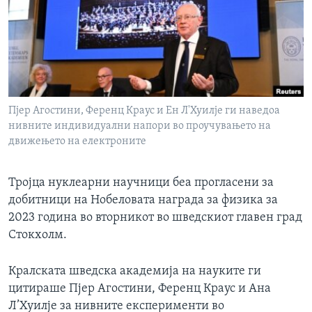
ИНТЕРВЈУА
Јазици
Пјер Агостини, Ференц Краус и Ен Л'Хуилје ги наведоа
нивните индивидуални напори во проучувањето на
движењето на електроните
Тројца нуклеарни научници беа прогласени за
добитници на Нобеловата награда за физика за
2023 година во вторникот во шведскиот главен град
Стокхолм.
Кралската шведска академија на науките ги
цитираше Пјер Агостини, Ференц Краус и Ана
Л’Хуилје за нивните експерименти во