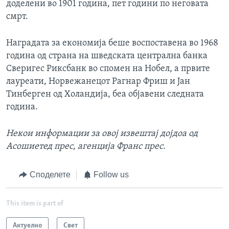
доделени во 1901 година, пет години по неговата
смрт.
Наградата за економија беше воспоставена во 1968
година од страна на шведската централна банка
Сверигес Риксбанк во спомен на Нобел, а првите
лауреати, Норвежанецот Рагнар Фриш и Јан
Тинберген од Холандија, беа објавени следната
година.
Некои информации за овој извештај дојдоа од
Асошиетед прес, агенција Франс прес.
Споделете
Follow us
This item is part of
Актуелно
Свет