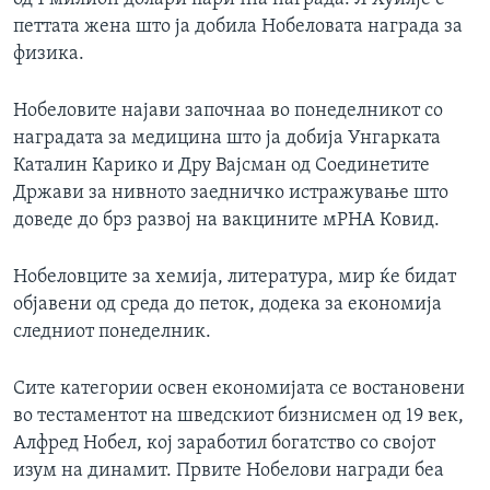
петтата жена што ја добила Нобеловата награда за
физика.
Нобеловите најави започнаа во понеделникот со
наградата за медицина што ја добија Унгарката
Каталин Карико и Дру Вајсман од Соединетите
Држави за нивното заедничко истражување што
доведе до брз развој на вакцините мРНА Ковид.
Нобеловците за хемија, литература, мир ќе бидат
објавени од среда до петок, додека за економија
следниот понеделник.
Сите категории освен економијата се востановени
во тестаментот на шведскиот бизнисмен од 19 век,
Алфред Нобел, кој заработил богатство со својот
изум на динамит. Првите Нобелови награди беа