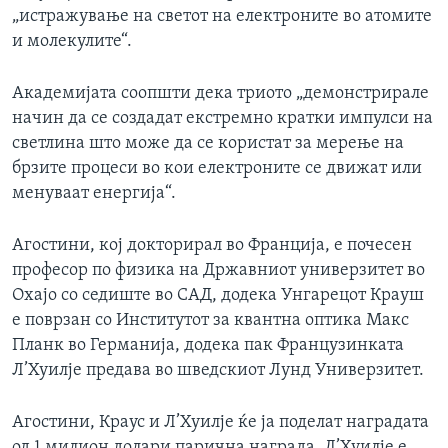
„истражување на светот на електроните во атомите
и молекулите“.
Академијата соопшти дека триото „демонстрирале
начин да се создадат екстремно кратки импулси на
светлина што може да се користат за мерење на
брзите процеси во кои електроните се движат или
менуваат енергија“.
Агостини, кој докторирал во Франција, е почесен
професор по физика на Државниот универзитет во
Охајо со седиште во САД, додека Унгарецот Крауш
е поврзан со Институтот за квантна оптика Макс
Планк во Германија, додека пак Французинката
Л’Хуилје предава во шведскиот Лунд Универзитет.
Агостини, Краус и Л’Хуилје ќе ја поделат наградата
од 1 милион долари парична награда. Л’Хуилје е