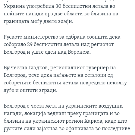
Украина употребила 30 беспилотни летала во
ноќните напади врз две области во близина на
границата меѓу двете земји.
Руското министерство за одбрана соопшти дека
соборило 29 беспилотни летала над регионот
Белгород и уште еден над Воронеж.
Вјачеслав Гладков, регионалниот гувернер на
Белгород, рече дека паѓањето на остатоци од
соборените беспилотни летала повредило неколку
луѓе и оштети згради.
Белгород е честа мета на украинските воздушни
напади, локација веднаш преку границата и во
близина на украинскиот регион Харков, каде што
руските сили зајакнаа во офанзивата во последниве