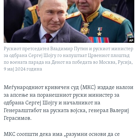
ИНТЕРВЈУА
Јазици
Рускиот претседател Владимир Путин и рускиот министер
за одбрана Сергеј Шојгу го напуштаат Црвениот плоштад
по воената парада на Денот на победата во Москва, Русија,
9 мај 2024 година
Меѓународниот кривичен суд (МКС) издаде налози
за апсење на поранешниот руски министер за
одбрана Сергеј Шојгу и началникот на
Генералштабот на руската војска, генерал Валериј
Герасимов.
МКС соопшти дека има „разумни основи да се