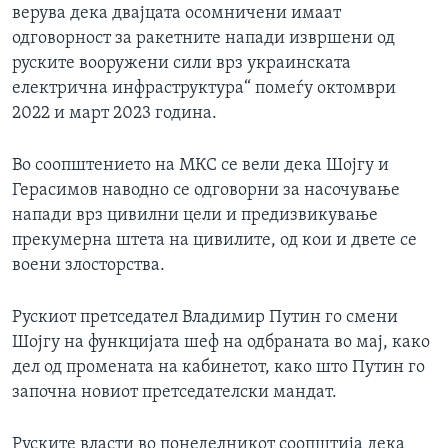
верува дека двајцата осомничени имаат
одговорност за ракетните напади извршени од
руските вооружени сили врз украинската
електрична инфраструктура“ помеѓу октомври
2022 и март 2023 година.
Во соопштението на МКС се вели дека Шојгу и
Герасимов наводно се одговорни за насочување
напади врз цивилни цели и предизвикување
прекумерна штета на цивилите, од кои и двете се
воени злосторства.
Рускиот претседател Владимир Путин го смени
Шојгу на функцијата шеф на одбраната во мај, како
дел од промената на кабинетот, како што Путин го
започна новиот претседателски мандат.
Руските власти во понеделникот соопштија дека