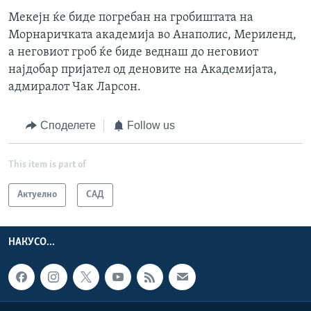
Мекејн ќе биде погребан на гробиштата на
Морнаричката академија во Анаполис, Мериленд,
а неговиот гроб ќе биде веднаш до неговиот
најдобар пријател од деновите на Академијата,
адмиралот Чак Ларсон.
Споделете
Follow us
This item is part of
Актуелно
САД
НАКУСО...