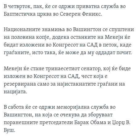
В четврток, пак, ќе се одржи приватна служба во
Баптистичка црква во Северен Феникс.
Националните знамиња во Вашингтон се спуштени
на половина копје, додека останките на Мекејн ќе
бидат изложени во Конгресот на САД в петок, каде
граѓаните, исто така, ќе може да му оддадат почит.
Мекејн ќе стане тринаесетиот сенатор, кој ќе биде
изложен во Конгресот на САД, чест која е
резервирана само за најистакнатите граѓани на
нацијата.
В сабота ќе се одржи меморијална служба во
Вашингтон, на која се очекува да зборуваат
поранешните претседатели Барак Обама и Џорџ В.
Буш.