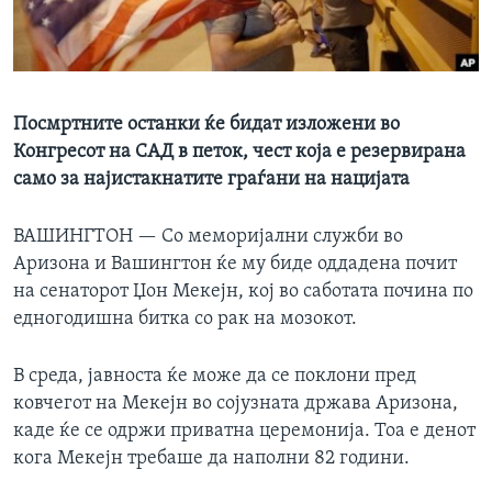
ИНТЕРВЈУА
Јазици
Посмртните останки ќе бидат изложени во
Конгресот на САД в петок, чест која е резервирана
само за најистакнатите граѓани на нацијата
ВАШИНГТОН —
Со меморијални служби во
Аризона и Вашингтон ќе му биде оддадена почит
на сенаторот Џон Мекејн, кој во саботата почина по
едногодишна битка со рак на мозокот.
В среда, јавноста ќе може да се поклони пред
ковчегот на Мекејн во сојузната држава Аризона,
каде ќе се одржи приватна церемонија. Тоа е денот
кога Мекејн требаше да наполни 82 години.