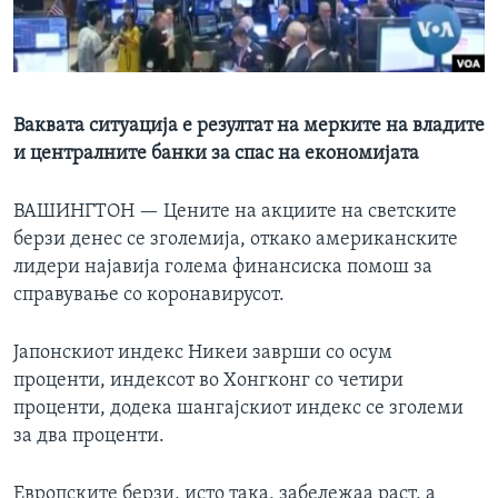
ИНТЕРВЈУА
Јазици
Ваквата ситуација е резултат на мерките на владите
и централните банки за спас на економијата
ВАШИНГТОН —
Цените на акциите на светските
берзи денес се зголемија, откако американските
лидери најавија голема финансиска помош за
справување со коронавирусот.
Јапонскиот индекс Никеи заврши со осум
проценти, индексот во Хонгконг со четири
проценти, додека шангајскиот индекс се зголеми
за два проценти.
Европските берзи, исто така, забележаа раст, а