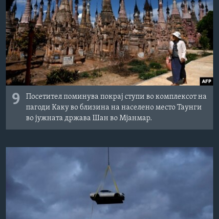
ИНТЕРВЈУА
Јазици
9
Посетител поминува покрај ступи во комплексот на
пагоди Каку во близина на населено место Таунги
во јужната држава Шан во Мјанмар.