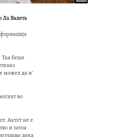
о Ла Валета
нформација
. Таа беше
откако
е можел да и`
могнат во
от. Актот не е
тво и затоа
сигуриме дека