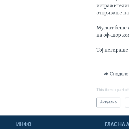
истражителите
откривање на 
Мускат беше 
на оф-шор ко
Тој негираше
Споделе
This item is part of
Актуелно
ИНФО
ГЛАС НА