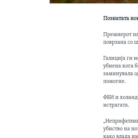
Познатата нов
Премиерот на
поврзана со 
Галиција ги и
убиена кога 
заминувала од
помогне.
ФБИ и холандс
истрагата.
„Неприфатливо
убиство на но
како влада и