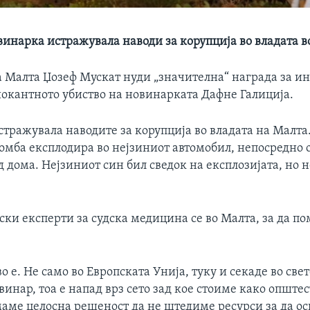
инарка истражувала наводи за корупција во владата в
 Малта Џозеф Мускат нуди „значителна“ награда за и
шокантното убиство на новинарката Дафне Галиција.
стражувала наводите за корупција во владата на Малта
бомба експлодира во нејзиниот автомобил, непосредно 
 дома. Нејзиниот син бил сведок на експлозијата, но н
ки експерти за судска медицина се во Малта, за да по
 е. Не само во Европската Унија, туку и секаде во свет
винар, тоа е напад врз сето зад кое стоиме како општес
маме целосна решеност да не штедиме ресурси за да о