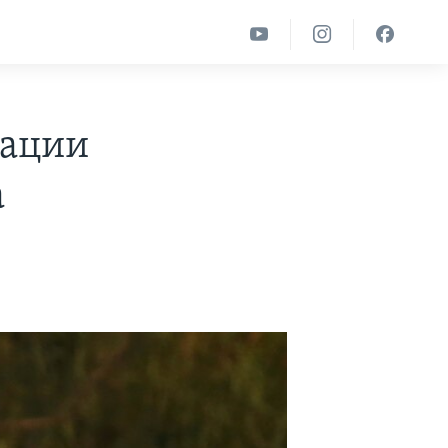
мации
а