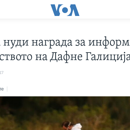
 нуди награда за инфор
иството на Дафне Галициј
17
те