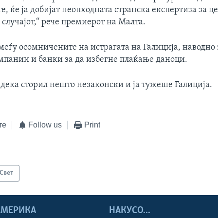
, ќе ја добијат неопходната странска експертиза за ц
случајот,“ рече премиерот на Малта.
меѓу осомничените на истрагата на Галиција, наводно
мпании и банки за да избегне плаќање даноци.
 дека сторил нешто незаконски и ја тужеше Галиција.
те
Follow us
Print
Свет
 АМЕРИКА
НАКУСО...