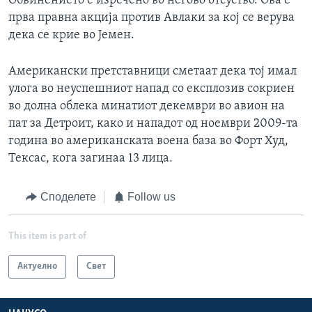
Обвинението е изречено во негово отсуство. Ова е
прва правна акција против Авлаки за кој се верува
дека се крие во Јемен.
Американски претставници сметаат дека тој имал
улога во неуспешниот напад со експлозив сокриен
во долна облека минатиот декември во авион на
пат за Детроит, како и нападот од ноември 2009-та
година во американската воена база во Форт Худ,
Тексас, кога загинаа 13 лица.
Споделете
Follow us
This item is part of
Актуелно
Свет