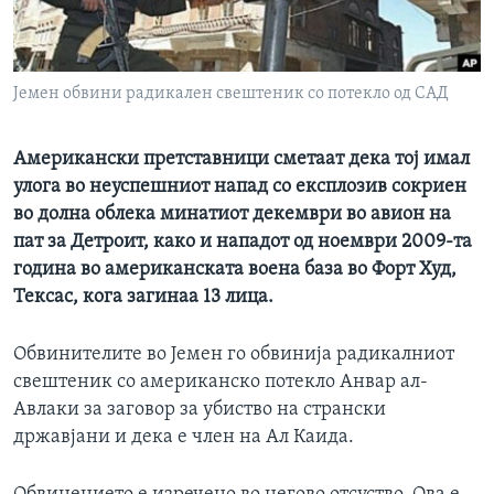
ИНТЕРВЈУА
Јазици
Јемен обвини радикален свештеник со потекло од САД
Американски претставници сметаат дека тој имал
улога во неуспешниот напад со експлозив сокриен
во долна облека минатиот декември во авион на
пат за Детроит, како и нападот од ноември 2009-та
година во американската воена база во Форт Худ,
Тексас, кога загинаа 13 лица.
Обвинителите во Јемен го обвинија радикалниот
свештеник со американско потекло Анвар ал-
Авлаки за заговор за убиство на странски
државјани и дека е член на Ал Каида.