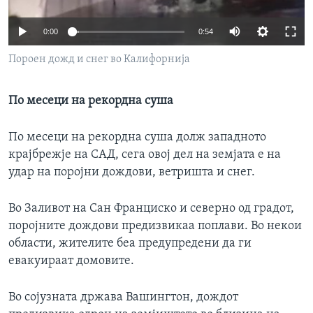
ИНТЕРВЈУА
Јазици
0:00
0:54
Пороен дожд и снег во Калифорнија
По месеци на рекордна суша
По месеци на рекордна суша долж западното
крајбрежје на САД, сега овој дел на земјата е на
удар на поројни дождови, ветришта и снег.
Во Заливот на Сан Франциско и северно од градот,
поројните дождови предизвикаа поплави. Во некои
области, жителите беа предупредени да ги
евакуираат домовите.
Во сојузната држава Вашингтон, дождот