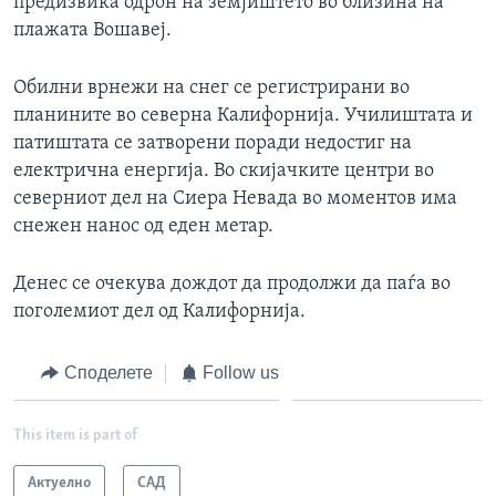
предизвика одрон на земјиштето во близина на
плажата Вошавеј.
Обилни врнежи на снег се регистрирани во
планините во северна Калифорнија. Училиштата и
патиштата се затворени поради недостиг на
електрична енергија. Во скијачките центри во
северниот дел на Сиера Невада во моментов има
снежен нанос од еден метар.
Денес се очекува дождот да продолжи да паѓа во
поголемиот дел од Калифорнија.
Споделете
Follow us
This item is part of
Актуелно
САД