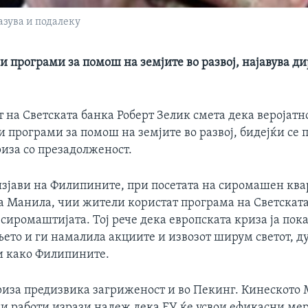
азува и подалеку
 програми за помош на земјите во развој, најавува д
 на Светската банка Роберт Зелик смета дека веројатн
 програми за помош на земјите во развој, бидејќи се 
риза со презадолженост.
изјави на Филипините, при посетата на сиромашен ква
а Манила, чии жители користат програма на Светската
сиромаштијата. Тој рече дека европската криза ја пок
ето и ги намалила акциите и извозот ширум светот, ду
и како Филипините.
риза предизвика загриженост и во Пекинг. Кинеското
и работи изрази надеж дека ЕУ ќе усвои ефикасни мер