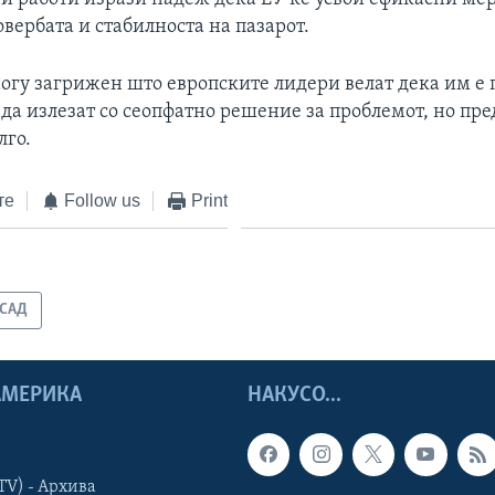
вербата и стабилноста на пазарот.
ногу загрижен што европските лидери велат дека им е 
да излезат со сеопфатно решение за проблемот, но пре
лго.
те
Follow us
Print
САД
 АМЕРИКА
НАКУСО...
TV) - Архива