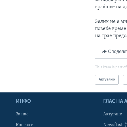
враќање на до
Зелик не е м
повеќе време 
на трае предо
Споделе
This item is part of
Актуелно
ИНФО
ГЛАС НА
За нас
Актуелно
Контакт
Newsflash (