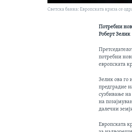
Светска банка: Европската криза се одр
Потребни нови
Роберт Зелик
Претседателот
потребни нови
европската к
Зелик ова го 
предградие н
сузбивање на 
на позајмувањ
далечни земј
Европската к
за надворешн