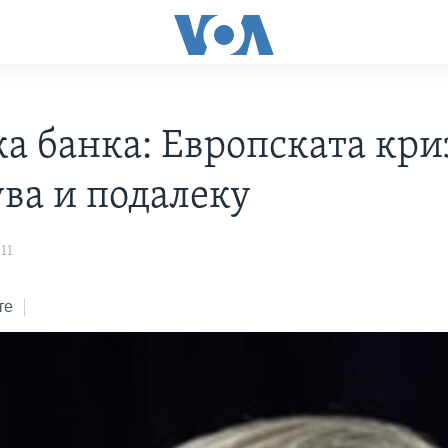
а банка: Европската кри
ува и подалеку
11
те