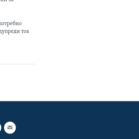
потребно
дупреди тоа