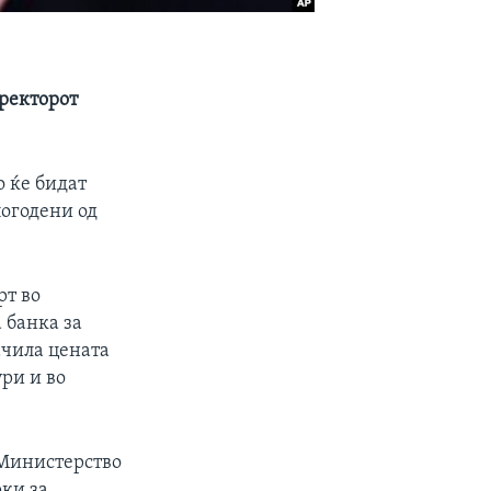
иректорот
о ќе бидат
погодени од
рт во
 банка за
ачила цената
ри и во
 Министерство
ки за