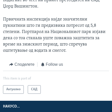
подигнат во чест на првиот претседател на САД
Џорџ Вашингтон.
Првичната инспекција најде значителни
пукнатини што ги предизвика потресот од 5,8
степени. Портпарол на Националниот парк изјави
дека со тоа станала уште поважна заштитата за
време на зимскиот период, што спречува
оштетување од водата и снегот.
Споделете
Follow us
This item is part of
Актуелно
САД
НАКУСО...