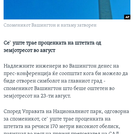
ИНТЕРВЈУА
Јазици
Споменикот Вашингтон и натаму затворен
Се` уште трае проценката на штетата од
земјотресот во август
Надлежните инженери во Вашингтон денес на
прес-конференција ќе соопштат кога би можело да
биде отворен симболот на главниот град -
споменикот Вашингтон што беше оштетен во
земјотресот на 23-ти август.
Според Управата на Националниот парк, одговорна
за споменикот, се` уште трае проценката на
штетата на речиси 170 метри високиот обелиск,