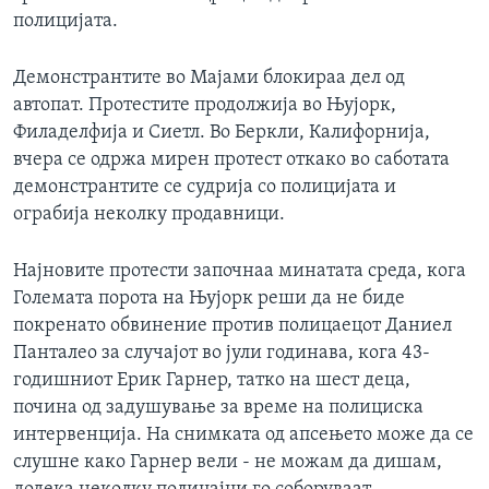
полицијата.
Демонстрантите во Мајами блокираа дел од
автопат. Протестите продолжија во Њујорк,
Филаделфија и Сиетл. Во Беркли, Калифорнија,
вчера се одржа мирен протест откако во саботата
демонстрантите се судрија со полицијата и
ограбија неколку продавници.
Најновите протести започнаа минатата среда, кога
Големата порота на Њујорк реши да не биде
покренато обвинение против полицаецот Даниел
Панталео за случајот во јули годинава, кога 43-
годишниот Ерик Гарнер, татко на шест деца,
почина од задушување за време на полициска
интервенција. На снимката од апсењето може да се
слушне како Гарнер вели - не можам да дишам,