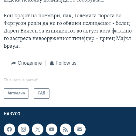
додека неколку полицајци го соборуваат.
Кон крајот на ноември, пак, Големата порота во
Фергусон реши да не го обвини полицаецот - белец
Дарен Вилсон за инцидентот во август кога фатално
го застрела невооружениот тинејџер – црнец Мајкл
Браун.
Споделете
Follow us
This item is part of
Актуелно
САД
НАКУСО...