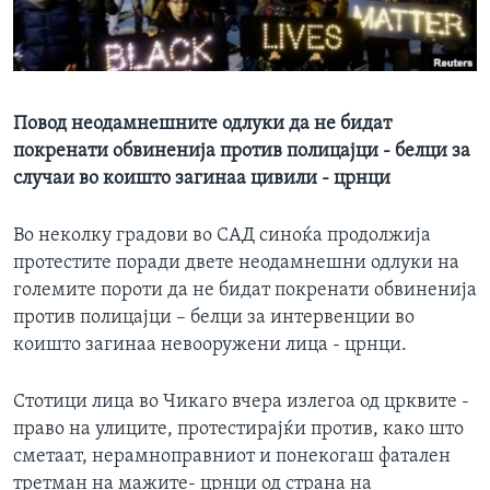
ИНТЕРВЈУА
Јазици
Повод неодамнешните одлуки да не бидат
покренати обвиненија против полицајци - белци за
случаи во коишто загинаа цивили - црнци
Во неколку градови во САД синоќа продолжија
протестите поради двете неодамнешни одлуки на
големите пороти да не бидат покренати обвиненија
против полицајци – белци за интервенции во
коишто загинаа невооружени лица - црнци.
Стотици лица во Чикаго вчера излегоа од црквите -
право на улиците, протестирајќи против, како што
сметаат, нерамноправниот и понекогаш фатален
третман на мажите- црнци од страна на