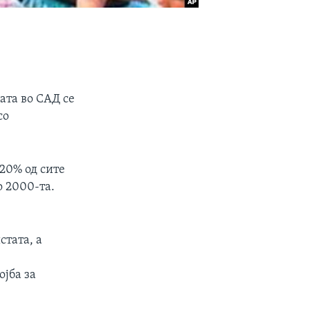
ата во САД се
со
20% од сите
о 2000-та.
стата, а
ојба за