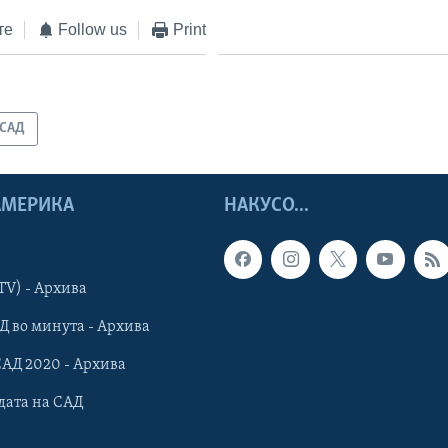
те
Follow us
Print
САД
 АМЕРИКА
НАКУСО...
TV) - Архива
Д во минута - Архива
САД 2020 - Архива
дата на САД