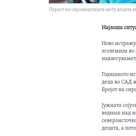
Пораст на сиромаштијата меѓу децата в
Најлоша ситу
Ново истражу
зголемила во 
навлегувањето
Годишното ис
деца во САД ж
Бројот на сир
Јужната сојуз
веднаш над н
североисточни
децата, а пот