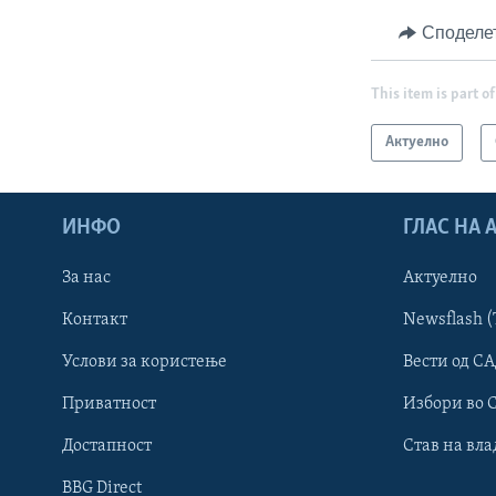
Споделе
This item is part of
Актуелно
ИНФО
ГЛАС НА
За нас
Актуелно
Контакт
Newsflash (
Learning English
Услови за користење
Вести од СА
Приватност
Избори во 
НАКУСО...
Достапност
Став на вла
BBG Direct