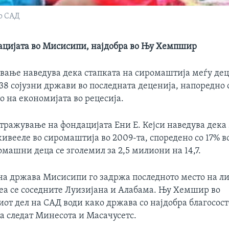
о САД
ацијата во Мисисипи, најдобра во Њу Хемпшир
вање наведува дека стапката на сиромаштија меѓу дец
38 сојузни држави во последната деценија, напоредно 
 на економијата во рецесија.
тражување на фондацијата Ени Е. Кејси наведува дека 
ивееле во сиромаштија во 2009-та, споредено со 17% в
омашни деца се зголемил за 2,5 милиони на 14,7.
на држава Мисисипи го задржа последното место на ли
еа се соседните Луизијана и Алабама. Њу Хемшир во
от дел на САД води како држава со најдобра благосост
оа следат Минесота и Масачусетс.