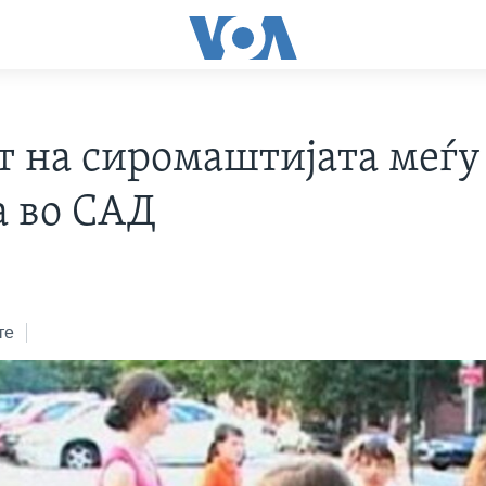
т на сиромаштијата меѓу
а во САД
те