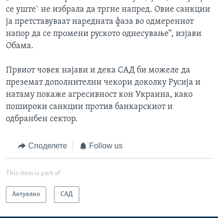
се уште` не избрала да тргне напред. Овие санкции
ја претставуваат наредната фаза во одмерениот
напор да се промени руското однесување“, изјави
Обама.
Првиот човек најави и дека САД би можеле да
преземат дополнителни чекори доколку Русија и
натаму покаже агресивност кон Украина, како
пошироки санкции против банкарскиот и
одбранбен сектор.
Споделете
Follow us
This item is part of
Актуелно
САД