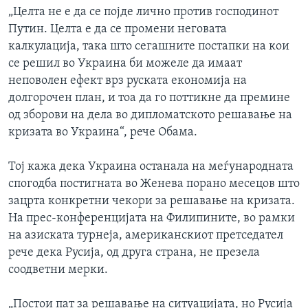
„Целта не е да се појде лично против господинот
Путин. Целта е да се промени неговата
калкулација, така што сегашните постапки на кои
се решил во Украина би можеле да имаат
неповолен ефект врз руската економија на
долгорочен план, и тоа да го поттикне да премине
од зборови на дела во дипломатското решавање на
кризата во Украина“, рече Обама.
Тој кажа дека Украина останала на меѓународната
спогодба постигната во Женева порано месецов што
зацрта конкретни чекори за решавање на кризата.
На прес-конференцијата на Филипините, во рамки
на азиската турнеја, американскиот претседател
рече дека Русија, од друга страна, не презела
соодветни мерки.
„Постои пат за решавање на ситуацијата, но Русија