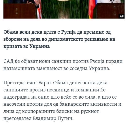
ИНТЕРВЈУА
Јазици
Обама вели дека целта е Русија да премине од
зборови на дела во дипломатското решавање на
кризата во Украина
САД ќе објават нови санкции против Русија поради
натамошната вмешаност во соседна Украина.
Претседателот Барак Обама денес кажа дека
санкциите против поединци и компании ќе
надоградат на оние што веќе се во сила, а што се
насочени против дел од банкарските активности и
лица од корпорациите блиски на рускиот
претседател Владимир Путин.