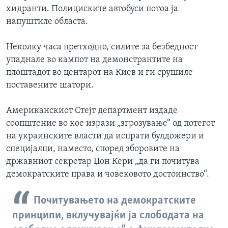
хидранти. Полициските автобуси потоа ја
напуштиле областа.
Неколку часа претходно, силите за безбедност
упаднале во кампот на демонстрантите на
плоштадот во центарот на Киев и ги срушиле
поставените шатори.
Американскиот Стејт департмент издаде
соопштение во кое изрази „згрозување“ од потегот
на украинските власти да испрати булдожери и
специјалци, наместо, според зборовите на
државниот секретар Џон Кери „да ги почитува
демократските права и човековото достоинство“.
Почитувањето на демократските
принципи, вклучувајќи ја слободата на