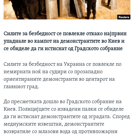
ИНТЕРВЈУА
Јазици
Силите за безбедност се повлекле откако најпрвин
упаднале во кампот на демонстрантите во Киев и
се обиделе да ги истиснат од Градското собрание
Силите за безбедност на Украина се повлекле по
немирната ноќ на судири со прозападно
ориентираните демонстранти во центарот на
главниот град.
До пресметката дошло во Градското собрание на
Киев. Полицијците со извадени палки се обиделе
да ги истиснат демонстрантите од зградата. Според
медиумските извештаи, демонстрантите
возвратиле со млазови вода од противпожарни