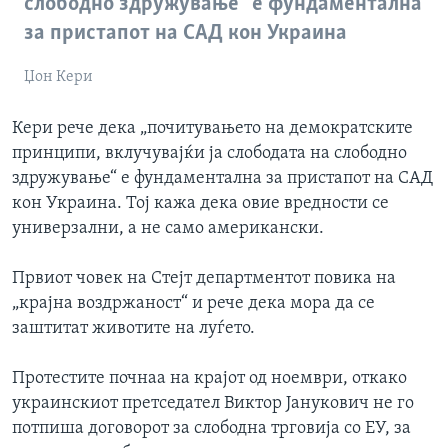
слободно здружување“ е фундаментална
за пристапот на САД кон Украина
Џон Кери
Кери рече дека „почитувањето на демократските
принципи, вклучувајќи ја слободата на слободно
здружување“ е фундаментална за пристапот на САД
кон Украина. Тој кажа дека овие вредности се
универзални, а не само американски.
Првиот човек на Стејт департментот повика на
„крајна воздржаност“ и рече дека мора да се
заштитат животите на луѓето.
Протестите почнаа на крајот од ноември, откако
украинскиот претседател Виктор Јанукович не го
потпиша договорот за слободна трговија со ЕУ, за