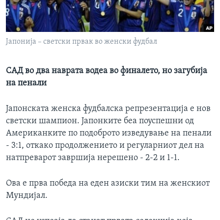
ИНТЕРВЈУА
Јазици
Јапонија – светски првак во женски фудбал
САД во два наврата водеа во финалето, но загубија
на пенали
Јапонската женска фудбалска репрезентација е нов
светски шампион. Јапонките беа поуспешни од
Американките по подоброто изведување на пенали
- 3:1, откако продолжението и регуларниот дел на
натпреварот завршија нерешено - 2-2 и 1-1.
Ова е прва победа на еден азиски тим на женскиот
Мундијал.