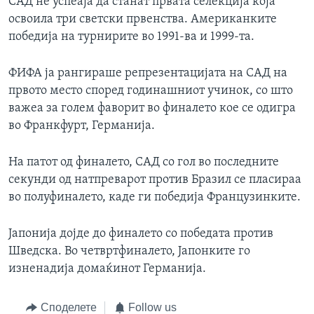
САД не успеаја да станат првата селекција која
освоила три светски првенства. Американките
победија на турнирите во 1991-ва и 1999-та.
ФИФА ја рангираше репрезентацијата на САД на
првото место според годинашниот учинок, со што
важеа за голем фаворит во финалето кое се одигра
во Франкфурт, Германија.
На патот од финалето, САД со гол во последните
секунди од натпреварот против Бразил се пласираа
во полуфиналето, каде ги победија Французинките.
Јапонија дојде до финалето со победата против
Шведска. Во четвртфиналето, Јапонките го
изненадија домаќинот Германија.
Споделете
Follow us