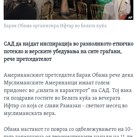
ИНТЕРВЈУА
Јазици
Барак Обама организира Ифтар во Белата куќа
САД да најдат инспирација во разноликото етничко
потекло и верските убедувања на сите граѓани,
рече претседателот
Американскиот претседател Барак Обама рече дека
Муслиманските Американци имаат голем
придонес во „силата и карактерот“ на САД. Тој вака
ги поздрави гостите во Белата куќа за вечерата
Ифтар со која се слави Рамазан - светиот месец во
муслиманската вера.
Обама настанот го поврза со одбележувањето на 10-