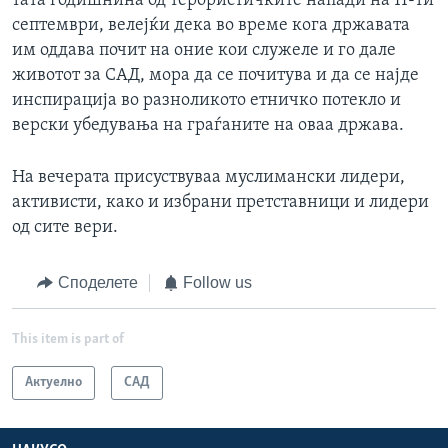
тата годишнина од терористичките напади на 11-ти
септември, велејќи дека во време кога државата
им оддава почит на оние кои служеле и го дале
животот за САД, мора да се почитува и да се најде
инспирација во разноликото етничко потекло и
верски убедувања на граѓаните на оваа држава.
На вечерата присуствуваа муслимански лидери,
активисти, како и избрани претставници и лидери
од сите вери.
Споделете
Follow us
This item is part of
Актуелно
САД