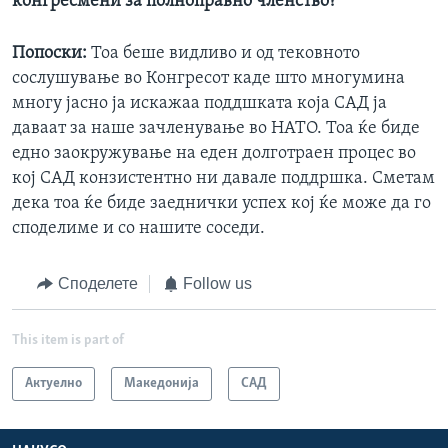
конгресмени за полноправно членство?
Попоски:
Тоа беше видливо и од тековното
сослушување во Конгресот каде што многумина
многу јасно ја искажаа поддшката која САД ја
даваат за наше зачленување во НАТО. Тоа ќе биде
едно заокружување на еден долготраен процес во
кој САД конзистентно ни давале поддршка. Сметам
дека тоа ќе биде заеднички успех кој ќе може да го
споделиме и со нашите соседи.
Споделете
Follow us
This item is part of
Актуелно
Македонија
САД