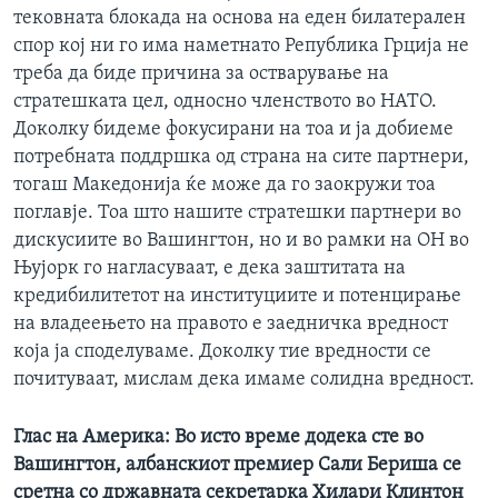
тековната блокада на основа на еден билатерален
спор кој ни го има наметнато Република Грција не
треба да биде причина за остварување на
стратешката цел, односно членството во НАТО.
Доколку бидеме фокусирани на тоа и ја добиеме
потребната поддршка од страна на сите партнери,
тогаш Македонија ќе може да го заокружи тоа
поглавје. Тоа што нашите стратешки партнери во
дискусиите во Вашингтон, но и во рамки на ОН во
Њујорк го нагласуваат, е дека заштитата на
кредибилитетот на институциите и потенцирање
на владеењето на правото е заедничка вредност
која ја споделуваме. Доколку тие вредности се
почитуваат, мислам дека имаме солидна вредност.
Глас на Америка: Во исто време додека сте во
Вашингтон, албанскиот премиер Сали Бериша се
сретна со државната секретарка Хилари Клинтон