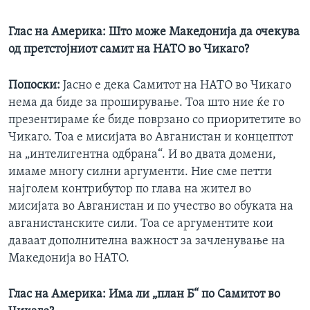
Глас на Америка:
Што може
Македонија да
очекува
од
претстојниот
самит на НАТО во Чикаго?
Попоски:
Јасно е дека Самитот на НАТО во Чикаго
нема да биде за проширување. Тоа што ние ќе го
презентираме ќе биде поврзано со приоритетите во
Чикаго. Тоа е мисијата во Авганистан и концептот
на „интелигентна одбрана“. И во двата домени,
имаме многу силни аргументи. Ние сме петти
најголем контрибутор по глава на жител во
мисијата во Авганистан и по учество во обуката на
авганистанските сили. Тоа се аргументите кои
даваат дополнителна важност за зачленување на
Македонија во НАТО.
Глас на Америка: Има ли „план Б“ по Самитот во