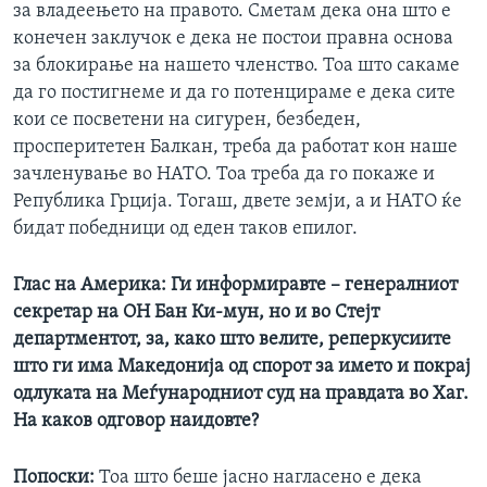
за владеењето на правото. Сметам дека она што е
конечен заклучок е дека не постои правна основа
за блокирање на нашето членство. Тоа што сакаме
да го постигнеме и да го потенцираме е дека сите
кои се посветени на сигурен, безбеден,
просперитетен Балкан, треба да работат кон наше
зачленување во НАТО. Тоа треба да го покаже и
Република Грција. Тогаш, двете земји, а и НАТО ќе
бидат победници од еден таков епилог.
Глас на Америка: Ги информиравте – генералниот
секретар на ОН Бан Ки-мун, но и во Стејт
департментот, за, како што велите, реперкусиите
што ги има Македонија од спорот за името и покрај
одлуката на Меѓународниот суд на правдата во Хаг.
На каков одговор наидовте?
Попоски:
Тоа што беше јасно нагласено е дека