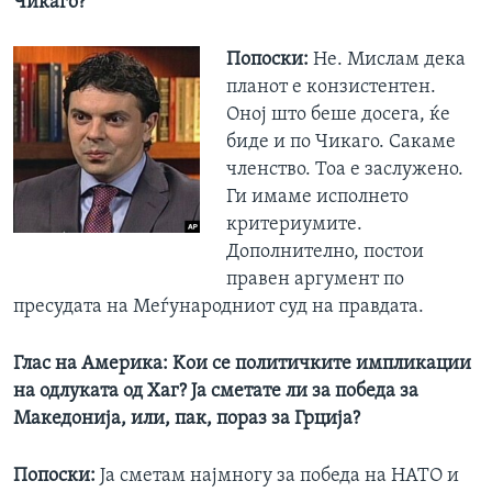
Чикаго?
Попоски:
Не. Мислам дека
планот е конзистентен.
Оној што беше досега, ќе
биде и по Чикаго. Сакаме
членство. Тоа е заслужено.
Ги имаме исполнето
критериумите.
Дополнително, постои
правен аргумент по
пресудата на Меѓународниот суд на правдата.
Глас на Америка:
Kои се политичките импликации
на одлуката од Хаг?
Jа сметате ли за
победа за
Македонија, или, пак,
пораз
за Грција
?
Попоски:
Ја сметам најмногу за победа на НАТО и