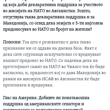
од која доби декларативна поддршка за учеството
во мисијата на НАТО во Авганистан. Зошто,
отсуствува таква декларативна поддршка и за
Македонија, со оглед дека земјата е 5-ти најголем
придонесувач во НАТО по бројот на жители?
Попоски:
Тоа што е релевантно е дека такво
признание ни се оддава на дневна база. Факт е
дека сите сојузници исклучително го вреднуваат
нашиот придонес во НАТО. Се надевам дека на
претстојниот самит на НАТО во Чикаго тоа ќе биде
нагласено, и, придонесот кој го дава Македонија во
рамки на мисијата ИСАФ во Авганистан ќе биде
препознаен и вреднуван.
Глас на Америка:
Добивте ли понатамошна
поддршка од американските сенатори и