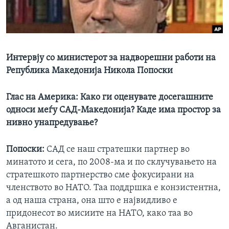
ИНТЕРВЈУА
Јазици
Интервју со министерот за надворешни работи на
Република Македонија Никола Попоски
Глас на Америка:
Како ги оценувате досегашните
односи меѓу САД-Македонија? Каде има простор за
нивно унапредување?
Попоски:
САД се наш стратешки партнер во
минатото и сега, по 2008-ма и по склучувањето на
стратешкото партнерство сме фокусирани на
членството во НАТО. Таа поддршка е конзистентна,
а од наша страна, она што е највидливо е
придонесот во мисиите на НАТО, како таа во
Авганистан.