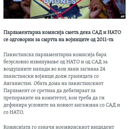
ИНТЕРВЈУА
Јазици
Парламентарна комисија смета дека САД и НАТО
се одговорни за смртта на војниците од 2011-та
Пакистанска парламентарна комисија бара
безусловно извинување од НАТO и од САД за
воздушните напади во кои лани загинаа 24
пакистански војници долж границата со
Авганистан. Обата дома на пакистанскиот
Парламент се сретнаа да дебатираат за
препораките на комитетот, кои треба да ги
дефинира условите на новиот ангажман со САД и
со НАТО.
Комисијата го означи ноемврискиот инцидент