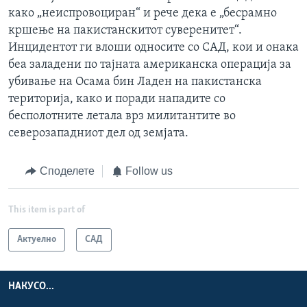
како „неиспровоциран“ и рече дека е „бесрамно
кршење на пакистанскитот суверенитет“.
Инцидентот ги влоши односите со САД, кои и онака
беа заладени по тајната американска операција за
убивање на Осама бин Ладен на пакистанска
територија, како и поради нападите со
бесполотните летала врз милитантите во
северозападниот дел од земјата.
Споделете
Follow us
This item is part of
Актуелно
САД
НАКУСО...