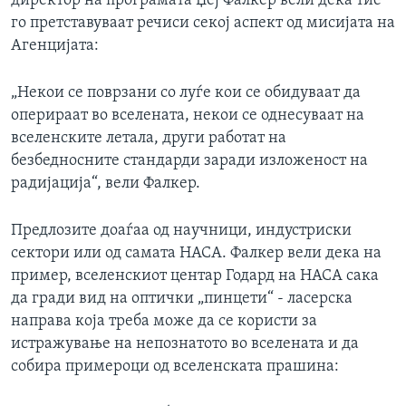
директор на програмата Џеј Фалкер вели дека тие
го претставуваат речиси секој аспект од мисијата на
Агенцијата:
„Некои се поврзани со луѓе кои се обидуваат да
оперираат во вселената, некои се однесуваат на
вселенските летала, други работат на
безбедносните стандарди заради изложеност на
радијација“, вели Фалкер.
Предлозите доаѓаа од научници, индустриски
сектори или од самата НАСА. Фалкер вели дека на
пример, вселенскиот центар Годард на НАСА сака
да гради вид на оптички „пинцети“ - ласерска
направа која треба може да се користи за
истражување на непознатото во вселената и да
собира примероци од вселенската прашина: