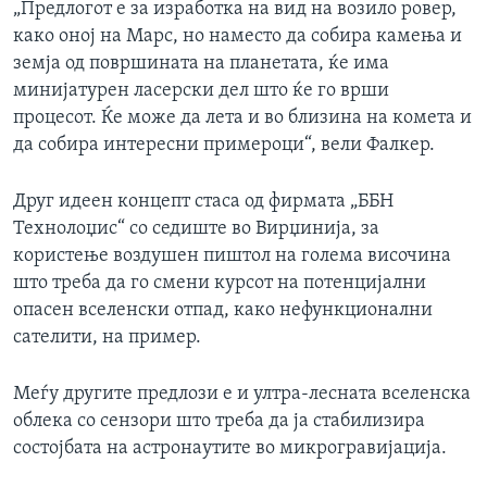
„Предлогот е за изработка на вид на возило ровер,
како оној на Марс, но наместо да собира камења и
земја од површината на планетата, ќе има
минијатурен ласерски дел што ќе го врши
процесот. Ќе може да лета и во близина на комета и
да собира интересни примероци“, вели Фалкер.
Друг идеен концепт стаса од фирмата „ББН
Технолоџис“ со седиште во Вирџинија, за
користење воздушен пиштол на голема височина
што треба да го смени курсот на потенцијални
опасен вселенски отпад, како нефункционални
сателити, на пример.
Меѓу другите предлози е и ултра-лесната вселенска
облека со сензори што треба да ја стабилизира
состојбата на астронаутите во микрогравијација.