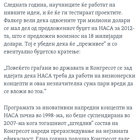
Следната година, научниците ќе работат на
нивните идеи, и ќе ќе ги тестираат проектите.
Фалкер вели дека одвоените три милиони долари
се мал дел од предложениот буџет на НАСА за 2012-
та, што е предложен вооизнос на 18 милијарди
долари. Тој е убеден дека ќе „преживее“ и со
евентуално буџетско кратење:
„Повеќето граѓани во државата и Конгресот се зад
идејата дека НАСА треба да работи на визионерски
концепти и оваа незначителна сума пари вреди да
се вложи во тоа.“
Програмата за иновативни напредни концепти на
НАСА почна во 1998-ма, но беше суспендирана во
2007-ма кога тогашниот „штедлив“ состав на
Конгресот нареди преразгледување на нејзината
ефикасност. Една година подоцна Конгресот даде