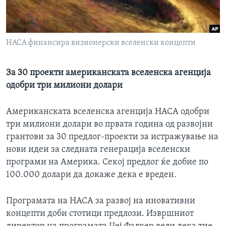
ИНТЕРВЈУА
Јазици
НАСА финансира визионерски вселенски концепти
За 30 проекти американската вселенска агенција
одобри три милиони долари
Американската вселенска агенција НАСА одобри
три милиони долари во првата година од развојни
грантови за 30 предлог-проекти за истражување на
нови идеи за следната генерација вселенски
програми на Америка. Секој предлог ќе добие по
100.000 долари да докаже дека е вреден.
Програмата на НАСА за развој на иновативни
концепти доби стотици предлози. Извршниот