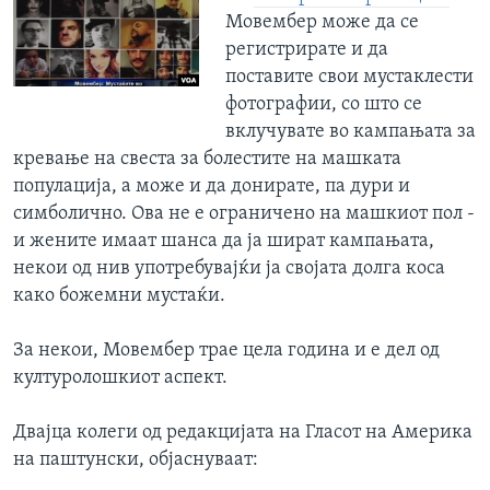
Мовембер може да се
регистрирате и да
поставите свои мустаклести
фотографии, со што се
вклучувате во кампањата за
кревање на свеста за болестите на машката
популација, а може и да донирате, па дури и
симболично. Ова не е ограничено на машкиот пол -
и жените имаат шанса да ја шират кампањата,
некои од нив употребувајќи ја својата долга коса
како божемни мустаќи.
За некои, Мовембер трае цела година и е дел од
културолошкиот аспект.
Двајца колеги од редакцијата на Гласот на Америка
на паштунски, објаснуваат: