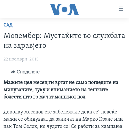
Линкови
за
пристапност
САД
ДОМА
Премини
Мовембер: Мустаќите во службата
на
РУБРИКИ
на здравјето
главната
ФОТОГАЛЕРИИ
САД
содржина
22 ноември, 2013
Премини
ДОКУМЕНТАРЦИ
МАКЕДОНИЈА
до
Споделете
АРХИВИРАНА ПРОГРАМА
СВЕТ
страната
ЗА НАС
Мажите цел месец ги вртат не само погледите нa
за
ЕКОНОМИЈА
NEWSFLASH - АРХИВА
минувачите, туку и вниманието на тешките
навигација
ПОЛИТИКА
ВЕСТИ ОД САД ВО МИНУТА - АРХИВА
болести што го мачат машкиот пол
Пребарувај
Learning English
ЗДРАВЈЕ
ИЗБОРИ ВО САД 2020 - АРХИВА
Доколку месецов сте забележале дека се` повеќе
НАКУСО...
НАУКА
мажи се обидуваат да заличат на Марко Крале или
УМЕТНОСТ И ЗАБАВА
пак Том Селек, не чудете се! Се работи за кампања