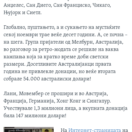
Анџелес, Сан Диего, Сан Франциско, Чикаго,
Њујорк и Сиетл.
Глобално, пуштањето, а и сукањето на мустаќите
секој ноември трае веќе десет години. А, се почна –
на шега. Група пријатели од Мелбурн, Австралија,
во разговор за ретро-модата се решиле на ваква
кампања која за кратко време доби светски
размери. Досетливите Австралијанци првата
година не привлекле донации, но веќе втората
собрале 54.000 австралиски долари!
Лани, Мовембер се прошири и во Австрија,
Франција, Германија, Хонг Конг и Сингапур.
Учествувале 1,3 милиони лица, а вкупната донација
била 147 милиони долари!
На
Интернет-страницата
на