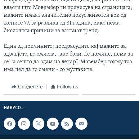
власти што Мовембер ги пренесува на страницата,
мажите имаат значително покус животен век од
жените 77, за разлика од 81 година, иако нема
биолошки причини за ваквиот тренд.
Една од причините: предрасудите кај мажите за
здравјето, во смисла, „ако боли, ќе помине, нема за
се` и сешто да одам на лекар“. Мовембер токму тоа
има цел да го смени - со мустаќите.
Споделете
Follow us
НАКУСО...