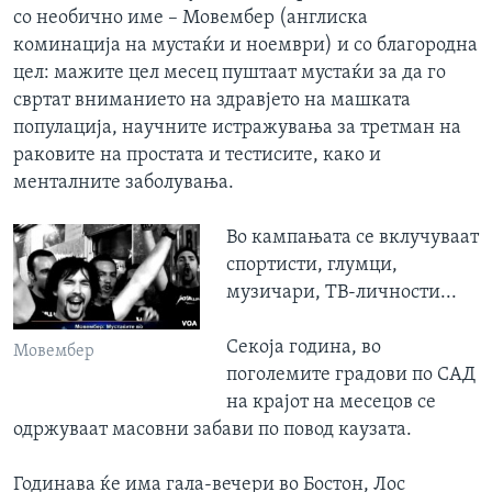
со необично име – Мовембер (англиска
ИНТЕРВЈУА
Јазици
коминација на мустаќи и ноември) и со благородна
цел: мажите цел месец пуштаат мустаќи за да го
свртат вниманието на здравјето на машката
популација, научните истражувања за третман на
раковите на простата и тестисите, како и
менталните заболувања.
Во кампањата се вклучуваат
спортисти, глумци,
музичари, ТВ-личности...
Секоја година, во
Мовембер
поголемите градови по САД
на крајот на месецов се
одржуваат масовни забави по повод каузата.
Годинава ќе има гала-вечери во Бостон, Лос