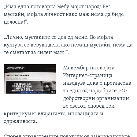
„Има една поговорка меѓу мојот народ: Без
мустаќи, мојата личност како маж нема да биде
целосна!“.
„Лично, мустаќите се дел од мене. Во мојата
култура се верува дека ако немаш мустаќи, нема да
те сметаат за силен маж!“.
Мовембер на својата
Интернет-страница
наведува дека е прогласена
за една од најдобрите 100
добротворни организации
во светот, според три
критериуми: влијанието, иновацијата и
одржливоста.
Според здравствените податоци од американските