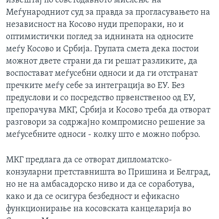
извештај по советодавното мислење на
ИНТЕРВЈУА
Меѓународниот суд за правда за прогласувањето на
Јазици
независност на Косово нуди препораки, но и
оптимистички поглед за иднината на односите
меѓу Косово и Србија. Групата смета дека постои
можнот двете страни да ги решат разликите, да
воспостават меѓусебни односи и да ги отстранат
пречките меѓу себе за интеграција во ЕУ. Без
предуслови и со посредство првенственоо од ЕУ,
препорачува МКГ, Србија и Косово треба да отворат
разговори за содржајно компромисно решение за
меѓусебните односи - колку што е можно побрзо.
МКГ предлага да се отворат дипломатско-
конзуларни претставништа во Пришина и Белград,
но не на амбасадорско ниво и да се соработува,
како и да се осигура безбедност и ефикасно
функционирање на косовската канцеларија во