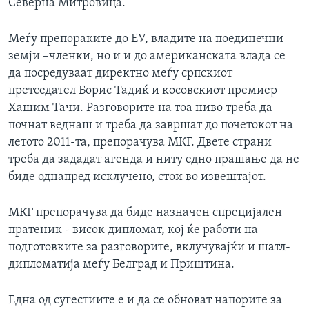
Северна Митровица.
Меѓу препораките до ЕУ, владите на поединечни
земји –членки, но и и до американската влада се
да посредуваат директно меѓу српскиот
претседател Борис Тадиќ и косовскиот премиер
Хашим Тачи. Разговорите на тоа ниво треба да
почнат веднаш и треба да завршат до почетокот на
летото 2011-та, препорачува МКГ. Двете страни
треба да зададат агенда и ниту едно прашање да не
биде однапред исклучено, стои во извештајот.
МКГ препорачува да биде назначен спрецијален
пратеник - висок дипломат, кој ќе работи на
подготовките за разговорите, вклучувајќи и шатл-
дипломатија меѓу Белград и Приштина.
Една од сугестиите е и да се обноват напорите за