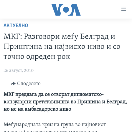
Линкови
за
пристапност
АКТУЕЛНО
ДОМА
Премини
МКГ: Разговори меѓу Белград и
на
РУБРИКИ
Приштина на највиско ниво и со
главната
ФОТОГАЛЕРИИ
САД
содржина
точно одреден рок
Премини
ДОКУМЕНТАРЦИ
МАКЕДОНИЈА
до
26 август, 2010
АРХИВИРАНА ПРОГРАМА
СВЕТ
страната
Споделете
ЗА НАС
за
ЕКОНОМИЈА
NEWSFLASH - АРХИВА
навигација
МКГ предлага да се отворат дипломатско-
ПОЛИТИКА
ВЕСТИ ОД САД ВО МИНУТА - АРХИВА
Пребарувај
Learning English
конзуларни претставништа во Пришина и Белград,
ЗДРАВЈЕ
ИЗБОРИ ВО САД 2020 - АРХИВА
но не на амбасадорско ниво
НАКУСО...
НАУКА
Meѓународната кризна група во најновиот
УМЕТНОСТ И ЗАБАВА