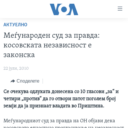
Линкови
за
пристапност
АКТУЕЛНО
ДОМА
Премини
Меѓународен суд за правда:
на
РУБРИКИ
косовската независност е
главната
ФОТОГАЛЕРИИ
САД
содржина
законска
Премини
ДОКУМЕНТАРЦИ
МАКЕДОНИЈА
до
22 јули, 2010
АРХИВИРАНА ПРОГРАМА
СВЕТ
страната
Споделете
ЗА НАС
за
ЕКОНОМИЈА
NEWSFLASH - АРХИВА
навигација
Се очекува одлуката донесена со 10 гласови „за“ и
ПОЛИТИКА
ВЕСТИ ОД САД ВО МИНУТА - АРХИВА
Пребарувај
Learning English
четири „против“ да го отвори патот поголем број
ЗДРАВЈЕ
ИЗБОРИ ВО САД 2020 - АРХИВА
земји да ја признаат владата во Приштина.
НАКУСО...
НАУКА
Меѓународниот суд за правда на ОН објави дека
УМЕТНОСТ И ЗАБАВА