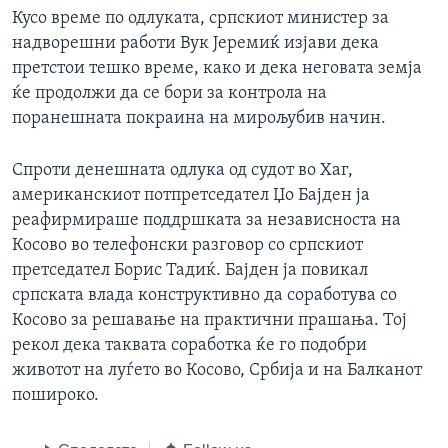
Кусо време по одлуката, српскиот министер за
надворешни работи Вук Јеремиќ изјави дека
претстои тешко време, како и дека неговата земја
ќе продолжи да се бори за контрола на
поранешната покраина на мирољубив начин.
Спроти денешната одлука од судот во Хаг,
американскиот потпретседател Џо Бајден ја
реафирмираше поддршката за независноста на
Косово во телефонски разговор со српскиот
претседател Борис Тадиќ. Бајден ја повикал
српската влада конструктивно да соработува со
Косово за решавање на практични прашања. Тој
рекол дека таквата соработка ќе го подобри
животот на луѓето во Косово, Србија и на Балканот
пошироко.