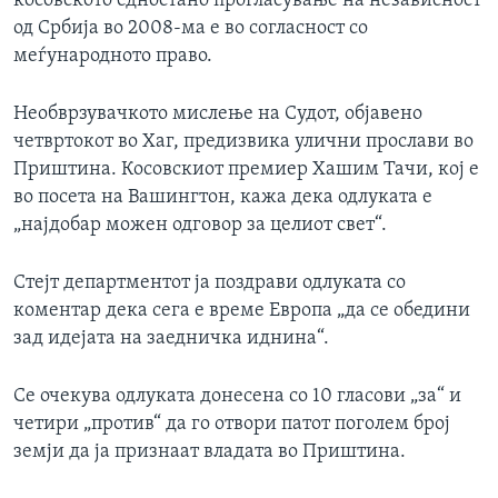
косовското едностано прогласување на независност
ИНТЕРВЈУА
од Србија во 2008-ма е во согласност со
Јазици
меѓународното право.
Необврзувачкото мислење на Судот, објавено
четвртокот во Хаг, предизвика улични прослави во
Приштина. Косовскиот премиер Хашим Тачи, кој е
во посета на Вашингтон, кажа дека одлуката е
„најдобар можен одговор за целиот свет“.
Стејт департментот ја поздрави одлуката со
коментар дека сега е време Европа „да се обедини
зад идејата на заедничка иднина“.
Се очекува одлуката донесена со 10 гласови „за“ и
четири „против“ да го отвори патот поголем број
земји да ја признаат владата во Приштина.