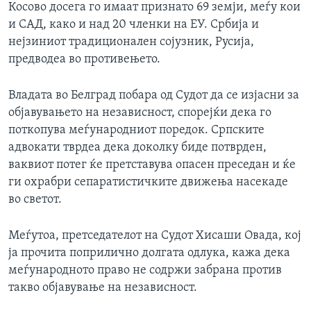
Косово досега го имаат признато 69 земји, меѓу кои
и САД, како и над 20 членки на ЕУ. Србија и
нејзиниот традиционален сојузник, Русија,
предводеа во противењето.
Владата во Белград побара од Судот да се изјасни за
објавувањето на независност, спорејќи дека го
поткопува меѓународниот поредок. Српските
адвокати тврдеа дека доколку биде потврден,
ваквиот потег ќе претставува опасен преседан и ќе
ги охрабри сепаратистичките движења насекаде
во светот.
Меѓутоа, претседателот на Судот Хисаши Овада, кој
ја прочита поприлично долгата одлука, кажа дека
меѓународното право не содржи забрана против
такво објавување на независност.