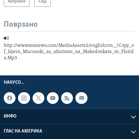
Актуелно
САД
Поврзано
http://www.voanews.com/MediaAssets2/english/on._/Copy_o
f_Izjava_Mucunski_za_ubistvoto_na_Makedonkata_vo_Florid
a.Mp3
НАКУСО...
ИНФО
ГЛАС НА АМЕРИКА