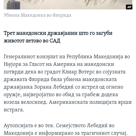
ИНТЕРВЈУА
Јазици
Убиена Македонка во Флорида
Трет македонски државјанин што го загуби
животот летово во САД
Генералниот конзулат на Република Македонија во
Њујорк за Гласот на Америка на македонски
потврди дека во градот Клиар Вотерс во сојузната
државата Флорида била убиена македонската
државјанка Зорана Лебедиќ со истрел од огнено
оружје, најверојатно во обид за грабеж додека
возела велосипед. Американската полицијата врши
истрага.
Аутопсијата е во тек. Семејството Лебедиќ во
Македонија е информирано за трагичниот случај.