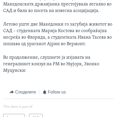
Македонската државјанка престојувала легално во
САД и била во посета на извесна асоцијација.
Летово уште две Македонки го загубија животот во
САД – студенката Марија Костова во сообраќајна
несреќа во Флорида, а студентката Ивана Тасева во
поплава од ураганот Ајрин во Вермонт.
Во продолжение, слушнете ја изјавата на
генералниот конзул на РМ во Њујорк, Звонко
Муцунски:
Споделете
Follow us
This item is part of